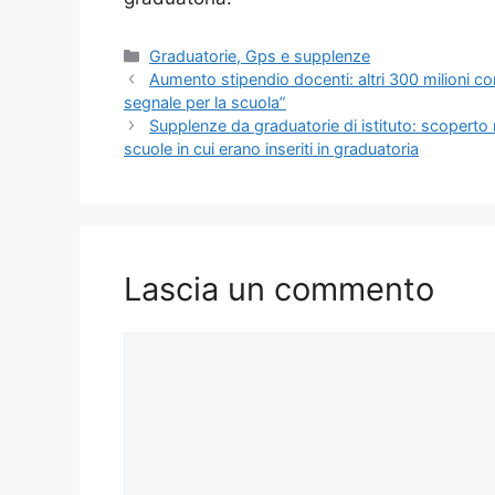
Categorie
Graduatorie, Gps e supplenze
Aumento stipendio docenti: altri 300 milioni co
segnale per la scuola”
Supplenze da graduatorie di istituto: scoperto n
scuole in cui erano inseriti in graduatoria
Lascia un commento
Commento