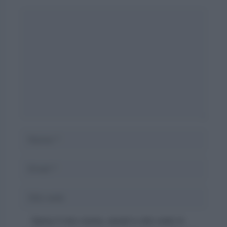
Commento
Nome
Email
Sito
web
Salva il mio nome, email e sito web in