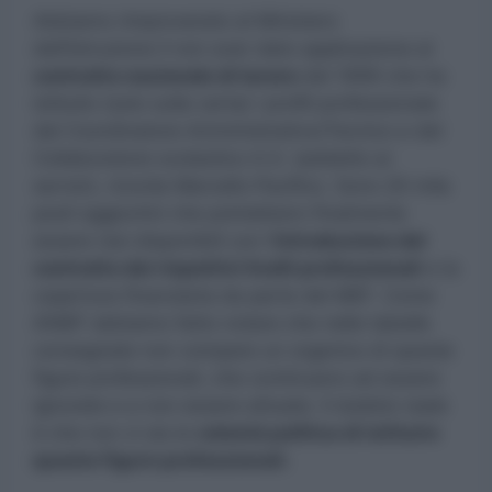
Abbiamo rimproverato al Ministero
dell’Istruzione il non aver dato applicazione al
contratto nazionale di lavoro
del 1999 che ha
istituito (solo sulla carta) i profili professionale
del Coordinatore Amministrativo/Tecnico e del
Collaboratore scolastico A.S. (addetto ai
servizi), ricorda Marcello Pacifico. Sono 20 mila
posti aggiuntivi che potrebbero finalmente
essere resi disponibili con l’
introduzione del
contratto dei rispettivi livelli professionali
e la
copertura finanziaria da parte del MEF. Come
ANIEF abbiamo fatto notare che nelle tabelle
consegnate non compare un organico di queste
figure professionali, che continuano ad essere
ignorate e a non essere attuate. Il dubbio reale
è che non ci sia la
volontà politica di istituire
queste figure professionali.