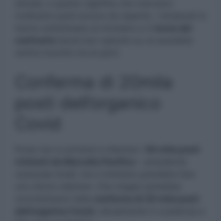
attuale, e questo significa che mancano
moltissimi posti ancora da reperire. I sindacati lo
hanno sottolineato al ministero e il
rinvio del
confronto
lascia ben sperare su un possibile
venirsi incontro tra le parti.
Conferma di 20mila
posti dell’organico
Covid
Forse non si arriverà a ottenere i
50 mila posti
richiesti da Marcello Pacifico
– presidente
nazionale Anief, ma il ministero potrebbe fare
uno sforzo ulteriore. Che magari potrebbe
concretizzarsi nella
conferma di 20 mila posti
dell’organico Covid
, attualmente in scadenza a