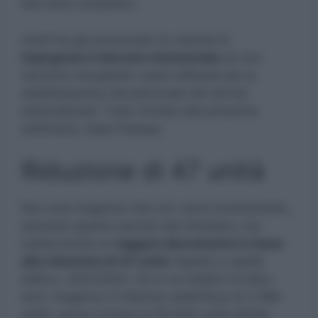
fine anno scolastico.
Anief ha già annunciato la volontà di
impugnare il decreto ministeriale
se non
verranno recuperati i posti utilizzati per la
stabilizzazione del personale dei servizi
esternalizzati. Tutto rinviato alla prossima
settimana, dopo Pasqua.
Riduzione di 47 unità
Non solo l’organico Ata non verrà incrementato,
secondo quanto sancito dal ministero, ma
subirà anche un
leggero decremento in base
alla riduzione di 47 unità
rispetto a quella
dell’a.s. 2021/2022. Se si va indietro di dieci
anni, l’organico è inferiore addirittura di 2.596
unità, senza contare le 50.000 unità ridotte