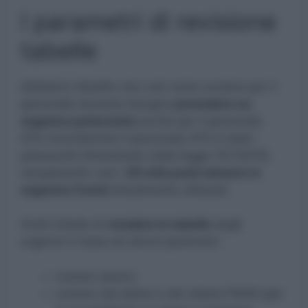
I parametri di revisione
tabelle
Abbiamo ribadito che così come avviene per il
personale docente bisogna
prevedere un
organico potenziato
anche per il personale
ATA (ricordiamolo il personale ATA è stato
pressoché dimenticato dalla legge 107/2015),
recuperando così i
20 mila posti almeno in
organico Covid
attualmente utilizzati.
Anief chiede di
rivedere le tabelle
degli
organici in base ad alcuni parametri:
numero alunni;
numero dei plessi e dei relativi PIANI (per