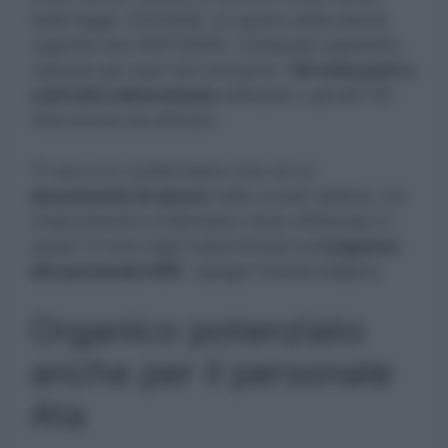
dalla legge 133/2008, un quarto della pianta
organica del 2007/2008. I sindacati aspettano
risposte per quel che concerne i
50 mila posti a
contratto determinato
utilizzato e gli altri 50
mila ancora da attivare.
“È vero e lo confermiamo che c’è un
decremento di alunni
nelle scuole italiane, ma
rimproveriamo al Ministero l’aver effettuato in
questi 12 anni tagli indiscriminati sull’
organico
del personale ATA
”, spiega Cristina Dalpino.
Organico potenziato
anche per il personale
Ata