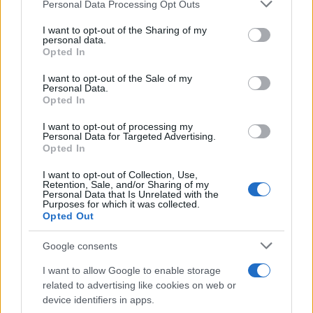
Personal Data Processing Opt Outs
This information may also be disclosed by us to third parties
on the IAB’s List of Downstream Participants that may further
I want to opt-out of the Sharing of my
disclose it to other third parties.
personal data.
Opted In
Please note that this website/app uses one or more Google
services and may gather and store information including but
I want to opt-out of the Sale of my
Personal Data.
not limited to your visit or usage behaviour. You may click to
Opted In
grant or deny consent to Google and its third-party tags to
use your data for below specified purposes in below Google
I want to opt-out of processing my
consent section.
Personal Data for Targeted Advertising.
Opted In
I want to opt-out of Collection, Use,
Retention, Sale, and/or Sharing of my
Personal Data that Is Unrelated with the
Purposes for which it was collected.
Opted Out
Google consents
I want to allow Google to enable storage
related to advertising like cookies on web or
device identifiers in apps.