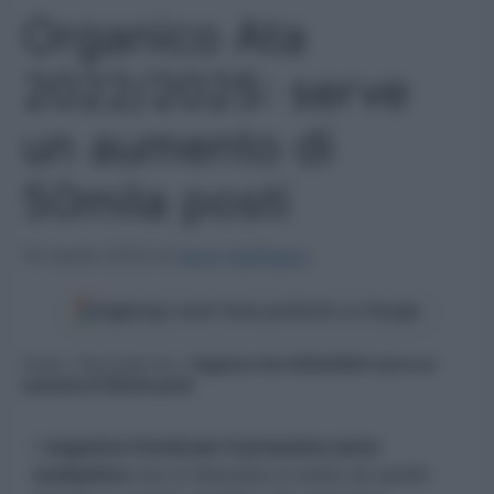
Organico Ata
2022/2025: serve
un aumento di
50mila posti
16 Aprile 2022
di
Ilaria Staffulani
Aggiungi come fonte preferita su Google
Home
»
Personale Ata
»
Organico Ata 2022/2025: serve un
aumento di 50mila posti
L’
organico Covid per il prossimo anno
scolastico
non si discosta si molto da quello