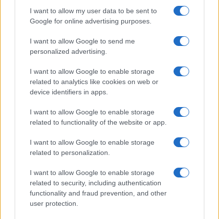
I want to allow my user data to be sent to
Google for online advertising purposes.
I want to allow Google to send me
personalized advertising.
I want to allow Google to enable storage
related to analytics like cookies on web or
device identifiers in apps.
I want to allow Google to enable storage
related to functionality of the website or app.
I want to allow Google to enable storage
related to personalization.
Miur Istruzione
I want to allow Google to enable storage
Editore: Sergio De Napoli
related to security, including authentication
functionality and fraud prevention, and other
Via De Liguori, 17 - Bari
user protection.
P.IVA: 07032730728