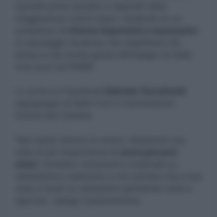
martedì prima senatori e deputati della
maggioranza e poco dopo i sindacati su un
complesso di
riforme importanti e necessarie
:
un passaggio doveroso che aspettiamo da
tempo e che anche grazie all’impegno di Italia
Viva sono nel PNRR”.
Lo scrive su Facebook
Gabriele Toccafondi
,
capogruppo di Italia Viva in Commissione
Cultura alla Camera.
“Nel merito diremo la nostra, ribadendo una
volta di più l’importanza di
avere percorsi
chiari
, formativi, tirocinanti e incentrati su
valutazione e selezione e una carriera che a sua
volta si fondi su valutazioni periodiche serie e
rigorose“, spiega il parlamentare.