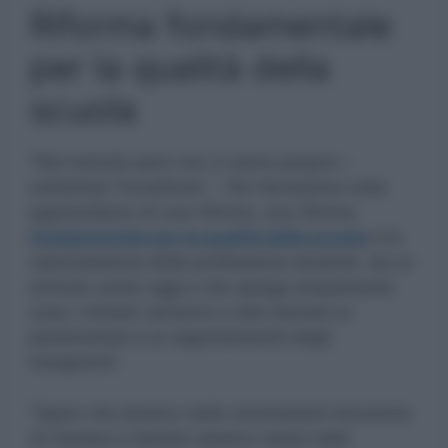
Riforma fondamentale
per la qualità della
scuola
“Nel metodo però non ci siamo proprio –
sottolinea Toccafondi -. Per l’ennesima volta
apprendiamo di una riforma, una riforma
fondamentale per la qualità della scuola
e la
valorizzazione della professione docente, da un
articolo uscito oggi e che spiega ampiamente
cosa i ministri verranno a dire domani ai
parlamentari e ai rappresentanti degli
insegnanti”.
“Spero che almeno nelle commissioni istruzione
di Camera e Senato saremo messi nelle