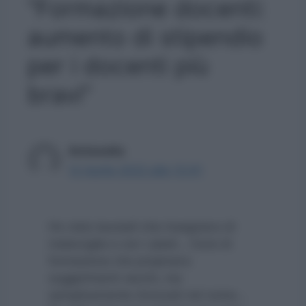
“Formazione docenti:
aumento di stipendio
per i docenti più
bravi”
Antonella
12 Aprile 2022 alle 13:41
Ho visto laureati che insegnano di
malavoglia e con i piedi… Corsi di
formazione che propinano
suggerimenti vecchi, ma
semplicemente rinnovati nel nome…