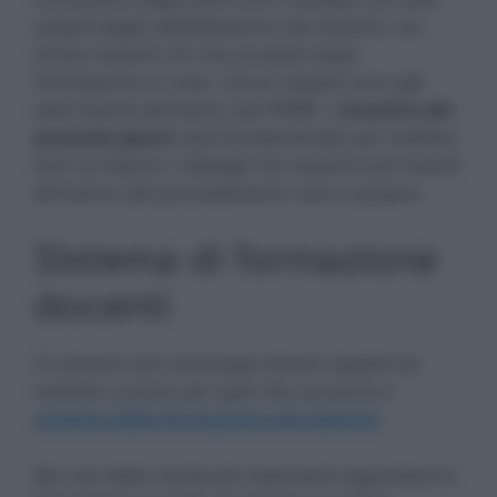
aspetti legati all’abilitazione dei docenti, ma
anche inerenti ciò che accadrà dopo
l’immissione in ruolo. Alcuni aspetti sono già
stati inseriti all’interno del PNRR. L’
incontro dei
prossimi giorni
sarà fondamentale per mettere
nero su bianco i dettagli che saranno poi inseriti
all’interno del provvedimento vero e proprio.
Sistema di formazione
docenti
Ci saranno poi comunque diversi aspetti da
mettere a punto per quel che concerne il
sistema della formazione dei docenti.
Ma una delle novità più importanti riguarderà la