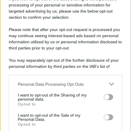
processing of your personal or sensitive information for
targeted advertising by us, please use the below opt-out
section to confirm your selection.
Please note that after your opt-out request is processed you
may continue seeing interest-based ads based on personal
information utilized by us or personal information disclosed to
third parties prior to your opt-out.
You may separately opt-out of the further disclosure of your
personal information by third parties on the IAB’s list of
downstream participants.
Personal Data Processing Opt Outs
This information may also be disclosed by us to third parties
on the IAB’s List of Downstream Participants that may further
I want to opt-out of the Sharing of my
disclose it to other third parties.
personal data.
Opted In
Please note that this website/app uses one or more Google
services and may gather and store information including but
I want to opt-out of the Sale of my
Personal Data.
not limited to your visit or usage behaviour. You may click to
Opted In
grant or deny consent to Google and its third-party tags to