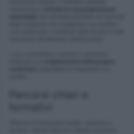
formazione docenti. Il ministero sarebbe
intenzionato a
introdurre una progressione
stipendiale
che verrebbe premiata nei confronti
degli insegnanti che svolgessero con profitto i
corsi selezionati e certificati dalla Scuola di Alta
formazione del Ministero dell’Istruzione.
I corsi resterebbero volontari e sarebbero
finalizzati a un
miglioramento della propria
condizione
stipendiale se frequentati con
profitto.
Percorsi chiari e
formativi
“Riforma di formazione iniziale, selezione e
carriera. I Ministri Bianchi e Messa incontrano