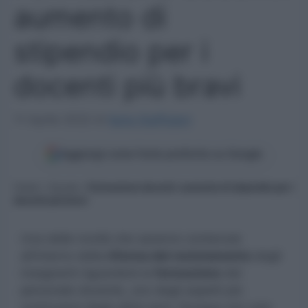
aumento di
stipendio per i
docenti più bravi
11 Aprile 2022
di
Ilaria Staffulani
Aggiungi come fonte preferita su Google
Home
»
Scuola
»
Formazione docenti: aumento di stipendio per i
docenti più bravi
Una delle novità che saranno contenute
all’interno della
riforma del reclutamento
degli
insegnanti riguarderà la
formazione
del
personale docente, uno degli aspetti più
controversi degli ultimi anni. Dunque non solo