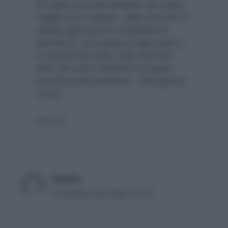
Di solito rinnovati soltanto nel nome,
meglio se in inglese….Mah,che dire si
chieda agli alunni e ai genitori! E
perché no, al successo negli studi e,
io, posso ben dirlo, nella vita! Dal
anto mio sono contenta di essere
prossima alla pensione… Buongiorno
a tutti.
Rispondi
Cecilia
12 Aprile 2022 alle 20:59