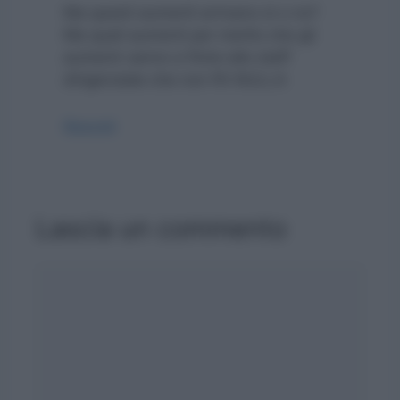
Ma questi aumenti arrivano sì o no?
Ma quali aumenti per merito che gli
aumenti vanno a finire allo staff
dirigenziale che non FA NULLA
Rispondi
Lascia un commento
Commento