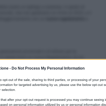
bbe avere un epilogo a sorpresa, in grado di
coinvolti, che non gradivano un rinvio al 2023, e il
ll’aggiornamento con un
nuovo regolamento
a
graduatorie provinciali e di istituto per le
 in tempi brevi un nuovo Regolamento, la cui
i e che adesso deve seguire un
preciso iter
prima
zione -
Do Not Process My Personal Information
to opt-out of the sale, sharing to third parties, or processing of your per
n
tempi brevi
, perchè i tempi sono abbastanza
formation for targeted advertising by us, please use the below opt-out s
 inserimenti per le classi di concorso della scuola
 selection.
o necessari i 24 CFU
di cui al DM n. 616/2017.
 that after your opt-out request is processed you may continue seeing i
ased on personal information utilized by us or personal information dis