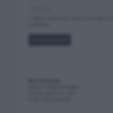
Salva il mio nome, email e sito web in 
commento.
Miur Istruzione
Editore: Sergio De Napoli
Via De Liguori, 17 - Bari
P.IVA: 07032730728