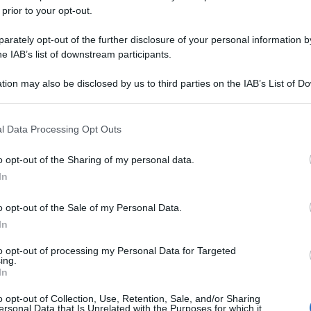
ei sindacati
 prior to your opt-out.
 i sindacati dovranno vagliare sono:
rately opt-out of the further disclosure of your personal information by
he IAB’s list of downstream participants.
ciali per le supplenze
(GPS)
di II fascia
della
tion may also be disclosed by us to third parties on the IAB’s List of 
mento costituite dai laureandi in Scienze della
 that may further disclose it to other third parties.
 that this website/app uses one or more Google services and may gath
l Data Processing Opt Outs
including but not limited to your visit or usage behaviour. You may click 
l conferimento delle supplenze al 31/8 e 30/6 dalle
 to Google and its third-party tags to use your data for below specifi
o opt-out of the Sharing of my personal data.
Provinciali;
ogle consent section.
In
 rinunce
delle supplenze e agli abbandoni del
o opt-out of the Sale of my Personal Data.
In
la possibilità per il supplente di
partecipare
to opt-out of processing my Personal Data for Targeted
ing.
feriori alle 6 ore nella scuola in cui è già in
In
o opt-out of Collection, Use, Retention, Sale, and/or Sharing
ersonal Data that Is Unrelated with the Purposes for which it