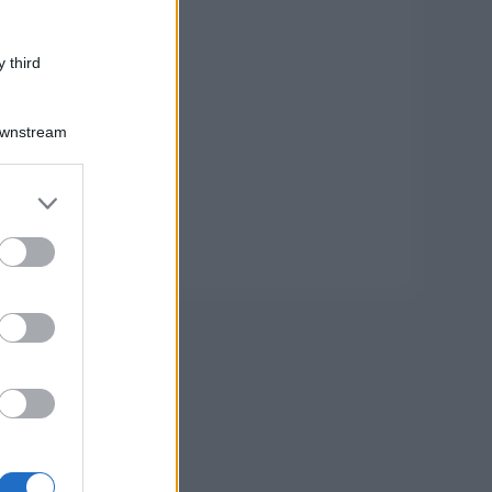
 third
Downstream
er and store
to grant or
ed purposes