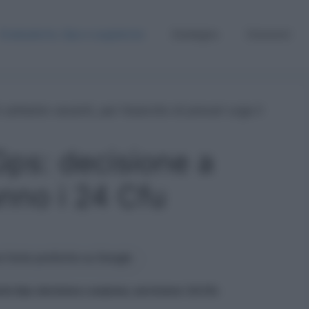
Graduatorie, Gps e supplenze
Sostegno
Concorsi
ps: decisione a
anno i 24 Cfu
 fonte preferita su Google
o Gps: decisione a sorpresa, serviranno i 24 Cfu