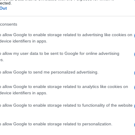
nazione delle supplenze da graduatoria di istituto.
lected.
Out
zata
consents
o allow Google to enable storage related to advertising like cookies on
lla
procedura informatizzata
per l’attribuzione
evice identifiers in apps.
2023, che la scorsa estate è stata al centro di
 dell’algoritmo.
o allow my user data to be sent to Google for online advertising
s.
bbe non solo l’iscrizione nelle GPS ma
anche la
to allow Google to send me personalized advertising.
ssegnazione
delle supplenze al 31 agosto o 30
upplenze sarebbe limitata a quelle conferite dalle
o allow Google to enable storage related to analytics like cookies on
evice identifiers in apps.
o allow Google to enable storage related to functionality of the website
’esonero
gro per chi ha superato l’anno di prova
o allow Google to enable storage related to personalization.