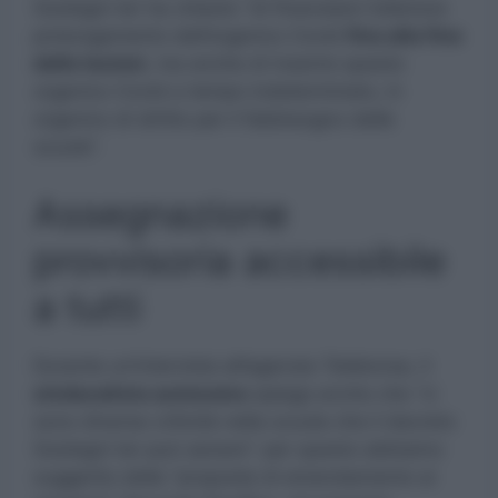
Sostegni ter ha chiesto “di finanziare l’ulteriore
prolungamento dell’organico Covid
fino alla fine
delle lezioni
, ma anche di inserire questo
organico Covid a tempo indeterminato, in
organico di diritto per il fabbisogno delle
scuole”.
Assegnazione
provvisoria accessibile
a tutti
Durante un’intervista all’agenzia
Teleborsa
, il
sindacalista autonomo
spiega anche che “ci
sono diverse criticità nella scuola che il decreto
Sostegni ter può sanare”: per questo abbiamo
suggerito delle “proposte di emendamento ai