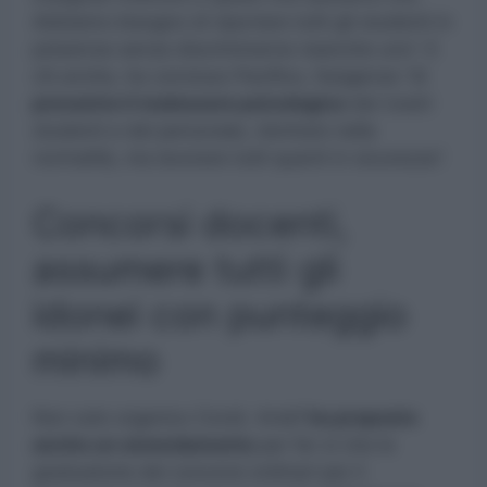
Abbiamo bisogno di riportare tutti gli studenti in
presenza senza discriminarne neanche uno”. E
c’è anche, ha concluso Pacifico, l’esigenza “di
prevenire il malessere psicologico
dei nostri
studenti e del personale, rientrare nella
normalità, ma lavorare tutti quanti in sicurezza”.
Concorsi docenti,
assumere tutti gli
idonei con punteggio
minimo
Non solo organico Covid. Anief
ha proposto
anche un emendamento
per far sì che le
graduatorie dei concorsi ordinari per il