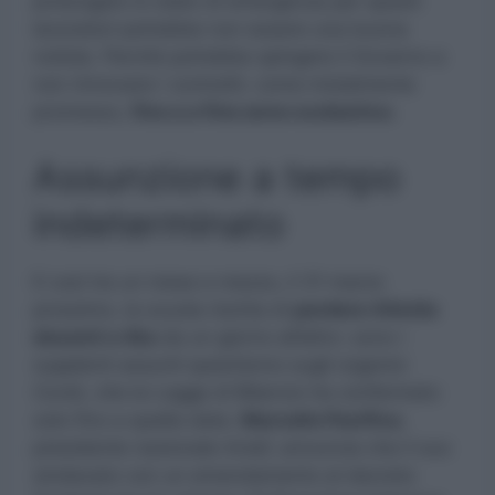
prolungato lo stato di emergenza per questi
lavoratori potrebbe non essere una buona
notizia. Perchè potrebbe spingere il Governo a
non rinnovare i contratti, come inizialmente
promesso,
fino a a fine anno scolastico.
Assunzione a tempo
indeterminato
E così tra un mese e mezzo, il 31 marzo
prossimo, la scuola rischia di
perdere 44mila
docenti e Ata
da un giorno all’altro: sono i
supplenti assunti quest’anno sugli organici
Covid, che la Legge di Bilancio ha confermato
solo fino a quella data.
Marcello Pacifico
,
presidente nazionale Anief, annuncia che il suo
sindacato con un emendamento al decreto