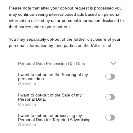
Please note that after your opt-out request is processed you
may continue seeing interest-based ads based on personal
information utilized by us or personal information disclosed to
third parties prior to your opt-out.
You may separately opt-out of the further disclosure of your
personal information by third parties on the IAB’s list of
downstream participants.
Personal Data Processing Opt Outs
This information may also be disclosed by us to third parties
on the IAB’s List of Downstream Participants that may further
I want to opt-out of the Sharing of my
disclose it to other third parties.
personal data.
Opted In
Please note that this website/app uses one or more Google
services and may gather and store information including but
I want to opt-out of the Sale of my
Personal Data.
not limited to your visit or usage behaviour. You may click to
Opted In
grant or deny consent to Google and its third-party tags to
use your data for below specified purposes in below Google
I want to opt-out of processing my
consent section.
Personal Data for Targeted Advertising.
Opted In