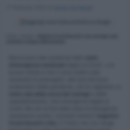
17 Febbraio 2022
di
Sergio De Napoli
Aggiungi come fonte preferita su Google
Home
»
Scuola
»
Organico Covid docenti e ata: proroga e poi
contratti a tempo indeterminato
Manca poco alla scadenza dello
stato
d’emergenza nazionale
legato al Covid , e la
buona notizia è che ci sono dubbi sulla
necessità di prolungarlo, alla luce dal buon
andamento della pandemia, che fa registrare un
netto calo della curva dei contagi
e delle
ospedalizzazioni, vera emergenza legata al
Covid. Ma con la fine dello stato di emergenza
cesseranno anche i contratti inerenti l’
organico
Covid docenti e Ata.
E il fatto che non venga