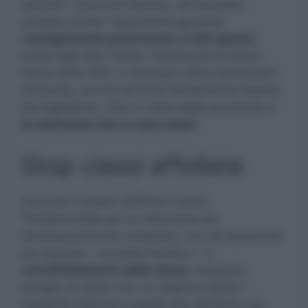
senatori”. Secondo Pacifico, ad esempio,
sarebbe anche “importante garantire
l’
assegnazione provvisoria a tutti quanti
”,
anche agli oltre 12mila “neoassunti di prima
fascia delle GPS, a chiunque abbia presentato
domanda, al di là dei limiti attualmente imposti
dal legislatore, visto lo stato della pandemia e
le restrizioni che ci sono state
“.
Stop classi affollate
Secondo il leader dell’Anief risulta
“fondamentale poi un intervento sul
dimensionamento scolastico: noi non possiamo
più tollerare – ha detto Pacifico – il
sovraffollamento delle classi.
Abbiamo
bisogno di classi con un rapporto alunni-
insegnati inferiore a quello che abbiamo ora.