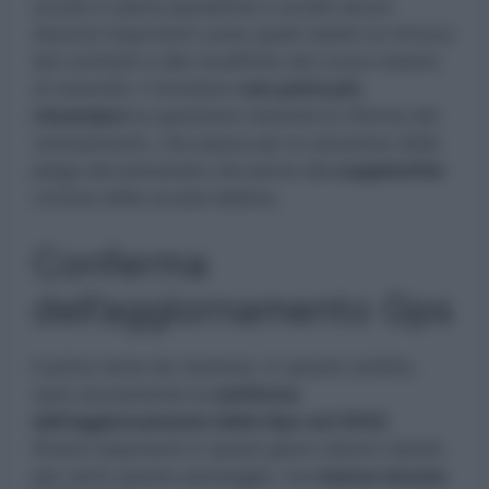
scuola in piena pandemia e avviati alcuni
discorsi importanti come quelli relativi al rinnovo
dei contratti e alle modifiche del nuovo esame
di maturità, il ministero
non potrà più
rimandare
la questione inerente la riforma del
reclutamento, che passa per la soluzione della
piaga del precariato che porta alla
supplentite
cronica della scuola italiana.
Conferma
dell’aggiornamento Gps
Il primo tema da risolvere, in questo ambito,
sarà sicuramente la
conferma
dell’aggiornamento delle Gps nel 2022
.
Diversi esponenti in questi giorni stanno dando
per certo questo passaggio, ma
manca ancora