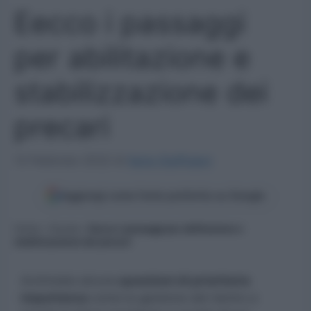
Eecco i passaggi
per abilitazione e
stabilizzazione dei
precari
12 Febbraio 2022
di
Ilaria Staffulani
Aggiungi come fonte preferita su Google
Home
»
Scuola
»
Eecco i passaggi per abilitazione e
stabilizzazione dei precari
Archiviate alcune
questioni di prioritaria
importanza
come la gestione del rientro a