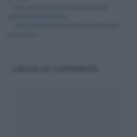
Gps, stop certezze sull’aggiornamento:
cambiare subito metodo
Maturità 2022: Bianchi resta convinto della
prova scritta
Lascia un commento
Commento