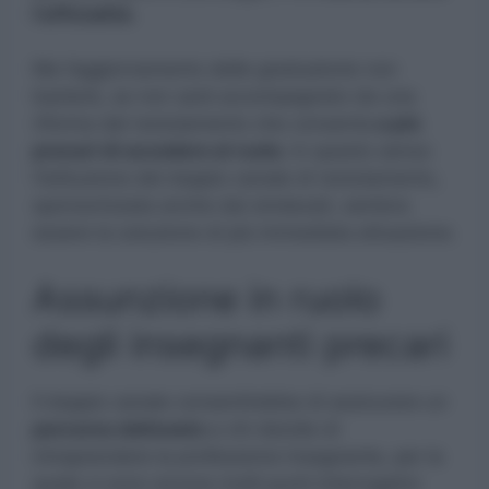
l’ufficialità.
Ma l’aggiornamento delle graduatorie non
basterà, se non sarà accompagnato da una
riforma del reclutamento che consenta
a più
precari di accedere al ruolo.
In questo senso
l’istituzione del doppio canale di reclutamento,
sponsorizzata anche dai sindacati, sembra
essere la soluzione di più immediata attuazione.
Assunzione in ruolo
degli insegnanti precari
Il doppio canale consentirebbe di assicurare un
percorso delineato
a chi decide di
intraprendere la professione insegnante, per la
quale ci sono ancora molti punti interrogativi