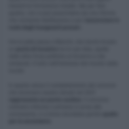
inerenti la formazione iniziale. Ma per fare
questo, non si può prescindere da una riforma
che consenta l’abilitazione e poi l’
assunzione in
ruolo degli insegnanti precari.
Ora la palla passa a Bianchi, che dovrà trovare
un
punto di incontro
tra le sue idee, quelle
delle altre forze politiche al Governo e dei
sindacati. Il tutto nell’interesse del mondo della
scuola.
In questo senso il completamento dei concorsi
che dovevano essere attuati nel 2021
rappresenta un punto cardine.
Il concorso
ordinario infanzia e primaria si avvia alla
conclusione, e a breve dovrebbe partire
quello
per la secondaria.