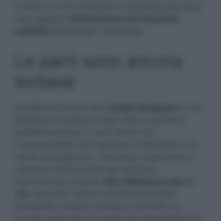
trovare un unto di incontro soprattutto per quel
che riguarda l’
eliminazione dei vincoli di
mobilità
previsti per il personale.
Le parti sono ancora
lontane
Il problema è però che
i tempi stringono
e una
decisione va presa in ogni caso. E quindi si
potrebbe arrivare a una rottura che
comporterebbe una decisione unilaterale, non
senza conseguenze. I sindacati continuano a
chiedere l’eliminazione dei vincoli di
trasferimento previsti.
Ma il Ministero non ci
sta.
Secondo i tecnici ministeriali questa
possibilità sarebbe esclusa e l’accordo va
trovato sulla base di quanto già presentato dal