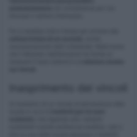
l’amministrazione può procedere
autonomamente
con un’ordinanza per non
bloccare il settore interessato.
Poi ci sarebbe tutto il tempo per arrivare alla
sottoscrizione di un accordo
, anche
successivamente l’atto unilaterale. Nella bozza
che il Ministero dell’Istruzione ha fornito ai
sindacati il tasto dolente è un’
ulteriore stretta
sui vincoli.
Inasprimento dei vincoli
Al momento c’è un vincolo di permanenza nella
scuola in cui si è
trasferiti per tre anni
scolastici
, che riguarda solo i docenti
soddisfatti tramite preferenza analitica, vale a
dire su una delle scuole espresse o trasferiti