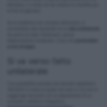
Ministero, in modo da far iniziare la mobilità per
la fine di gennaio.
Se la trattativa non dovese sbloccarsi, si
arriverebbe alla necessitò di un
atto unilaterale
da parte di viale Trastevere, senza
l’approvazione sindacale. Cosa che
porterebbe
a uno strappo.
Si va verso l’atto
unilaterale
Una possibilità prevista dal decreto legislativo
165/2001 in base al quale nel caso in cui non si
raggiunga l’accordo con la stipulazione di un
contratto collettivo integrativo,