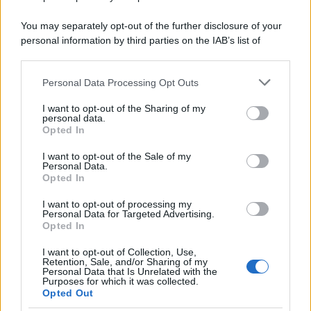
You may separately opt-out of the further disclosure of your
personal information by third parties on the IAB’s list of
downstream participants.
Personal Data Processing Opt Outs
This information may also be disclosed by us to third parties
on the IAB’s List of Downstream Participants that may further
I want to opt-out of the Sharing of my
disclose it to other third parties.
personal data.
Opted In
Please note that this website/app uses one or more Google
services and may gather and store information including but
I want to opt-out of the Sale of my
Personal Data.
not limited to your visit or usage behaviour. You may click to
Opted In
grant or deny consent to Google and its third-party tags to
use your data for below specified purposes in below Google
I want to opt-out of processing my
consent section.
Personal Data for Targeted Advertising.
Opted In
I want to opt-out of Collection, Use,
Retention, Sale, and/or Sharing of my
Personal Data that Is Unrelated with the
Purposes for which it was collected.
Opted Out