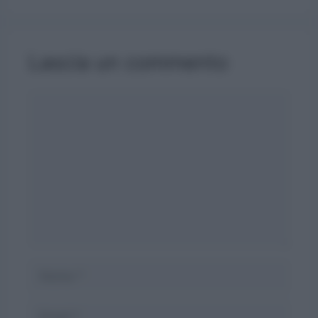
Lascia un commento
Commento
Nome
Email