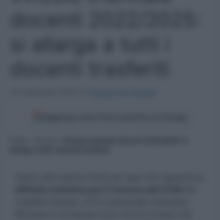
docenti 2022/2025:
si allarga a tutti i
docenti trasferiti
24 Gennaio 2022
di
Sergio De Napoli
Aggiungi come fonte preferita su Google
Home
»
Scuola
»
Vincolo triennale docenti 2022/2025: si
allarga a tutti i docenti trasferiti
Siamo alle battute finali per quel che riguarda la
difficile trattativa per il rinnovo del CCNI
del
mobilità docenti, ATA e personale educativo.
Ministero e sindacati sono ancora lontani dal