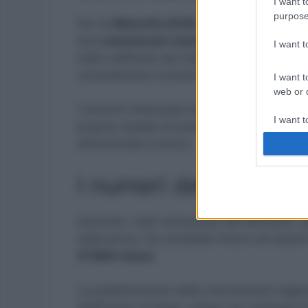
I want t
purpose
Per la
Maturità 2026
la commissione sar
due
commissari esterni
e due
commissar
I want 
stata ratificata dai rispettivi Consigli di 
consultazione avviene tramite gli elenchi p
I want t
web or d
I docenti interessati alla nomina come com
I want t
propria casella di posta elettronica, dove 
or app.
all’eventuale incarico.
I want t
I numeri dell’Esame 
I want t
authenti
Secondo i dati comunicati dal Ministero,
nelle prove, tra candidati interni ed este
27.884 classi
.
La pubblicazione delle commissioni rappr
dell’Esame di Stato, atteso da centinaia d