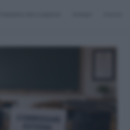
Graduatorie, Gps e supplenze
Sostegno
Concorsi