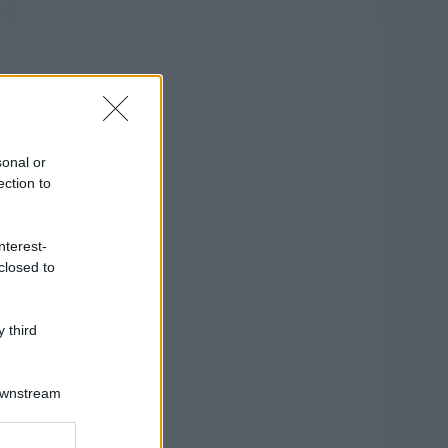
sonal or
ection to
nterest-
closed to
 third
Downstream