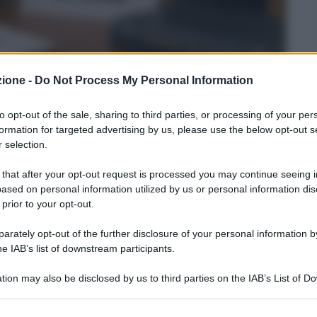
zione -
Do Not Process My Personal Information
to opt-out of the sale, sharing to third parties, or processing of your per
esterni maturità
formation for targeted advertising by us, please use the below opt-out s
 selection.
tà 2026, online le
 that after your opt-out request is processed you may continue seeing i
ased on personal information utilized by us or personal information dis
 prior to your opt-out.
rately opt-out of the further disclosure of your personal information by
he IAB’s list of downstream participants.
 fonte preferita su Google
tion may also be disclosed by us to third parties on the IAB’s List of 
 that may further disclose it to other third parties.
2026 Mim: maturità 2026, online le commissioni