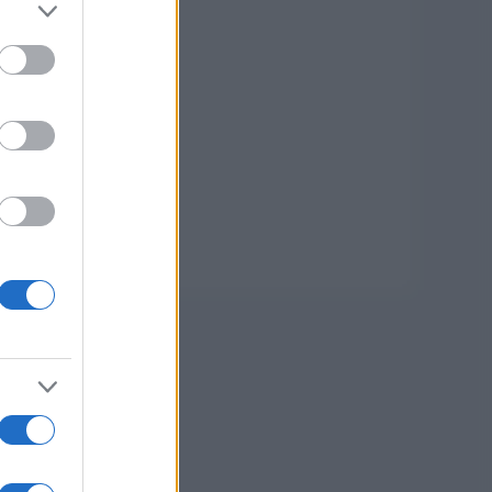
er and store
to grant or
ed purposes