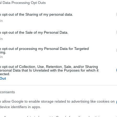
 that this website/app uses one or more Google services and may gath
l Data Processing Opt Outs
including but not limited to your visit or usage behaviour. You may click 
lle commissioni della
Maturità 2026
. I dati ufficiali
 to Google and its third-party tags to use your data for below specifi
assi
e
527.607 studenti coinvolti
.
I
l motore di
o opt-out of the Sharing of my personal data.
ogle consent section.
In
residenti e
commissari esterni
.
o opt-out of the Sale of my Personal Data.
per le commissioni
In
to opt-out of processing my Personal Data for Targeted
 2026
sono disponibili sul sito del
Ministero
ing.
In
miglie e personale scolastico possono consultare la
o il
portale dedicato
.
o opt-out of Collection, Use, Retention, Sale, and/or Sharing
ersonal Data that Is Unrelated with the Purposes for which it
lected.
re la commissione associata alla propria scuola e di
Out
rni assegnati all’Esame di Stato. Si tratta di uno
l’ultimo anno, perché permette di conoscere
consents
ione davanti alla quale si svolgeranno le prove.
o allow Google to enable storage related to advertising like cookies on
evice identifiers in apps.
ste le commissioni