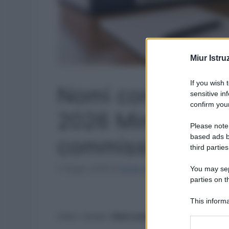
Miur Istru
If you wish 
Nomi commissari 
sensitive in
confirm your
2026 Mim: maturi
Please note
based ads b
commissioni
third parties
5 Giugno 2026
di
Sergio De Napoli
You may sepa
parties on t
Aggiungi come
This informa
Participants
Home
»
Scuola
»
Nomi commissari esterni maturità 