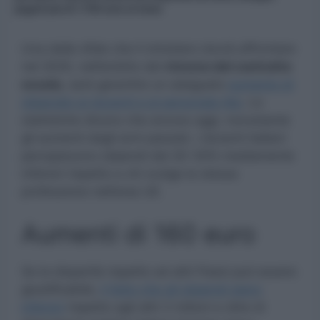
pagarli più di 1.700 euro al mese
Una delle sfide che il ministero dovrà affrontare
nel 2025, nell’ambito del
rinnovo del contratto
scuola
, sarà garantire un adeguato
aumento di
stipendio ai docenti e al personale Ata
. Le
statistiche dicono che ancora oggi, nonostante
gli aumenti degli anni passati, i docenti italiani
percepiscono stipendi del 20-30% mediamente
inferiori rispetto a chi svolge la stessa
professione nell’area UE.
Aumenti di 160 euro
Se la disparità rispetto ad altri Paesi può essere
giustificabile,
il fatto che gli stipendi siano
inferiori
rispetto agli altri 2 milioni e oltre di