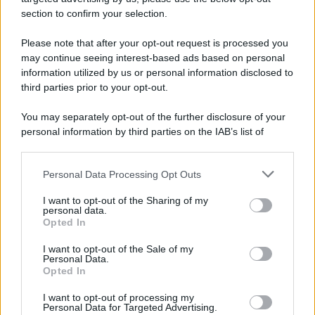
section to confirm your selection.
Please note that after your opt-out request is processed you
may continue seeing interest-based ads based on personal
information utilized by us or personal information disclosed to
third parties prior to your opt-out.
You may separately opt-out of the further disclosure of your
personal information by third parties on the IAB’s list of
downstream participants.
Personal Data Processing Opt Outs
This information may also be disclosed by us to third parties
on the IAB’s List of Downstream Participants that may further
I want to opt-out of the Sharing of my
disclose it to other third parties.
personal data.
Opted In
Please note that this website/app uses one or more Google
services and may gather and store information including but
I want to opt-out of the Sale of my
Personal Data.
not limited to your visit or usage behaviour. You may click to
Opted In
grant or deny consent to Google and its third-party tags to
use your data for below specified purposes in below Google
I want to opt-out of processing my
consent section.
Personal Data for Targeted Advertising.