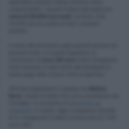
dipendenti pubblici italiani diventa meno
comprensibile. I docenti italiani percepiscono
meno di 30.000 euro lordi
i docenti, oltre
34.000 euro la media di tutti i comparti
pubblici.
In base alle previsioni sugli aumenti previsti nei
prossimi mesi, ci si potrà aspettare un
incremento di
circa 160 euro
medi complessivi.
Sono aumenti, in gran parte già assegnati in
busta paga dallo scorso mese di gennaio.
Affronta l’argomento in queste ore
Matteo
Renzi
, leader di Italia Viva ed ex presidente del
Consiglio, in occasione di una
diretta su
Instagram
. In media, oggi il compenso mensile
di un insegnante in Italia è di poco più di 1.700
euro netti.