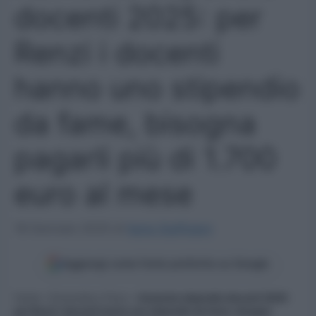
docenti 2025: per
Renzi i docenti
hanno uno stipendio
da fame, bisogna
pagarli più di 1.700
euro al mese
18 Gennaio 2025
di
Ilaria Staffulani
Aggiungi come fonte preferita su Google
Home
»
Economia e Fisco
»
Aumento stipendio docenti 2025:
per Renzi i docenti hanno uno stipendio da fame, bisogna