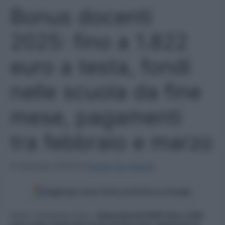
Bonus docenti
2025: fino a 1.822
euro a testa, fondi
nelle scuola da fine
mese, pagamenti
tra febbraio e marzo
8 Gennaio 2025
di
Sergio De Napoli
Aggiungi come fonte preferita su Google
Home
»
Economia e Fisco
»
Bonus docenti 2025: fino a 1.822