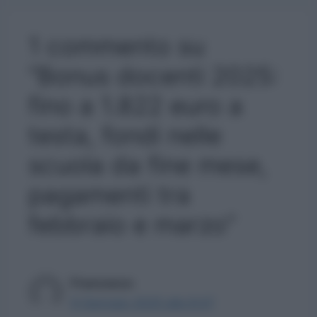
1 commento su
“Bonus docenti 2025:
fino a 1.822 euro a
testa, fondi nelle
scuola da fine mese,
pagamenti tra
febbraio e marzo”
Francesco
9 Gennaio 2025 alle 8:47