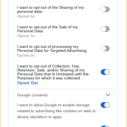
on the IAB’s List of Downstream Participants that may further
I want to opt-out of the Sharing of my
disclose it to other third parties.
personal data.
Opted In
Please note that this website/app uses one or more Google
services and may gather and store information including but
I want to opt-out of the Sale of my
Personal Data.
not limited to your visit or usage behaviour. You may click to
Opted In
grant or deny consent to Google and its third-party tags to
use your data for below specified purposes in below Google
I want to opt-out of processing my
consent section.
Personal Data for Targeted Advertising.
Opted In
I want to opt-out of Collection, Use,
Retention, Sale, and/or Sharing of my
Personal Data that Is Unrelated with the
Purposes for which it was collected.
Opted Out
Google consents
I want to allow Google to enable storage
related to advertising like cookies on web or
device identifiers in apps.