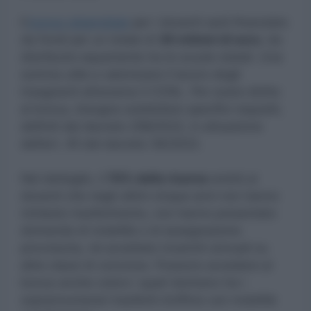
Il
bonus stipendiale
per i docenti sarà finanziato
da fondi per un totale di
30 milioni di euro
, da
distribuire equamente tra le scuole statali. Una
somma utile a valorizzare il lavoro degli
insegnanti attraverso il CCNL. Per avere diritto
al bonus, bisogna soddisfare specifici requisiti,
definiti dal decreto 258/2022, in attuazione
dell’art. 45 del decreto 36/2022.
Nel dettaglio, il
70% delle risorse
andrà ai
docenti che negli ultimi cinque anni non hanno
richiesto trasferimento, non hanno presentato
domanda di mobilità o di assegnazione
provvisoria, né accettato incarichi annuali su
altre classi di concorso. Possono accedere al
bonus anche coloro i quali rientrano tra i
soprannumerari trasferiti d’ufficio con mobilità