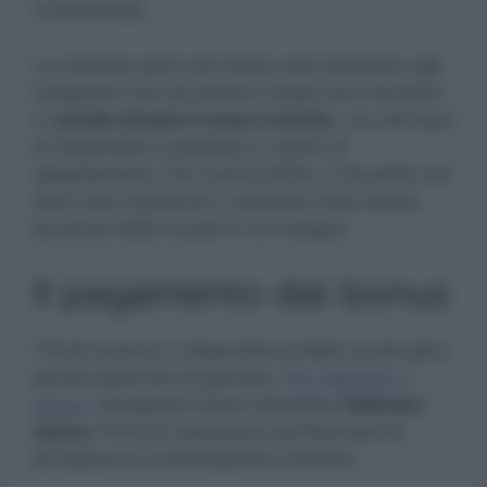
condizionata.
La restante parte del fondo sarà destinato agli
insegnanti che da almeno cinque anni lavorano
in
scuole situate in aree a rischio
, con alti tassi
di dispersione scolastica o rischio di
spopolamento. Per averne diritto, il docente non
deve vere residenza o domicilio nella stessa
provincia della scuola in cui insegna.
Il pagamento dei bonus
I fondi saranno a disposizione delle scuole già a
partire dalla fine di gennaio.
Per ottenere il
bonus,
bisognerà invece attendere
febbraio-
marzo.
Prima è necessario perfezionare le
procedure di contrattazione d’istituto.