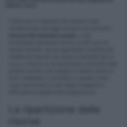
euro a testa, fondi nelle scuola da fine mese, pagamenti tra
febbraio e marzo
Il 2025 per lo stipendio dei docenti sarà
caratterizzato sia dagli aumenti che porterà il
rinnovo del contratto scuola
, e che
dovrebbero attestarsi intorno ai 160 euro di
media mensile, sia da significativi incentivi per
migliaia di docenti che saranno premiati da un
bonus
a favore di chi assicurerà continuità nella
propria scuola e chi insegna in istituti situati in
aree complesse. Il ministero in questo modo
vuole valorizzare il ruolo degli insegnanti e
rafforzare la qualità dell’insegnamento.
La ripartizione delle
risorse