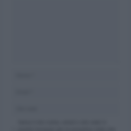
Commento
Nome
Email
Sito
web
Salva il mio nome, email e sito web in
questo browser per la prossima volta che