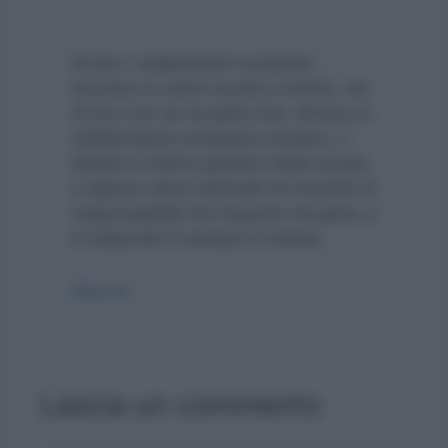
Anche i collaboratori scolastici
lavorano in certe scuole a rischio, ma
di loro non se ne parla mai, diceva un
collaboratore scolastico anziano, il
bidello è l’ultimo gradino della scuola,
e spesso viene carricato di incarichi di
responsabilità ma nessuno ne parla, e
lo stipendio è sempre lo stesso.
Rispondi
Lascia un commento