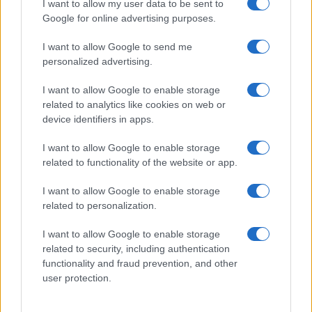
I want to allow my user data to be sent to
Google for online advertising purposes.
I want to allow Google to send me
personalized advertising.
I want to allow Google to enable storage
related to analytics like cookies on web or
device identifiers in apps.
I want to allow Google to enable storage
related to functionality of the website or app.
I want to allow Google to enable storage
related to personalization.
Miur Istruzione
I want to allow Google to enable storage
Editore: Sergio De Napoli
related to security, including authentication
functionality and fraud prevention, and other
Via De Liguori, 17 - Bari
user protection.
P.IVA: 07032730728