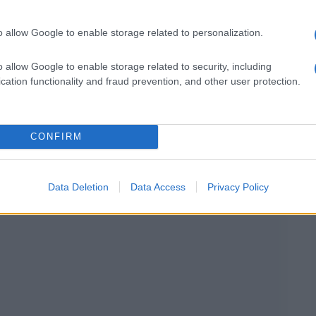
o allow Google to enable storage related to personalization.
lmente si sovrapporranno ma non vanno in conflitto, si può
o allow Google to enable storage related to security, including
ibili, sono docenti in cattedra tutti gli anni all’interno delle
cation functionality and fraud prevention, and other user protection.
agosto
CONFIRM
Data Deletion
Data Access
Privacy Policy