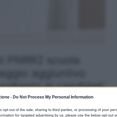
i PNRR2 scuola
eggio aggiuntivo
soltanto ai candidati
con abilitazione
zione -
Do Not Process My Personal Information
to opt-out of the sale, sharing to third parties, or processing of your per
formation for targeted advertising by us, please use the below opt-out s