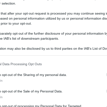
 selection.
 that after your opt-out request is processed you may continue seeing i
 fonte preferita su Google
ased on personal information utilized by us or personal information dis
 prior to your opt-out.
ondaria: punteggio aggiuntivo verrà assegnato soltanto ai
rately opt-out of the further disclosure of your personal information by
he IAB’s list of downstream participants.
 di partecipazione al
concorso docenti PNRR2
tion may also be disclosed by us to third parties on the IAB’s List of 
o grado. Il bando è stato pubblicato per 10.677
 that may further disclose it to other third parties.
 2024. C’è ancora tempo fino al 30 dicembre 2024
 that this website/app uses one or more Google services and may gath
nde di partecipazione.
l Data Processing Opt Outs
including but not limited to your visit or usage behaviour. You may click 
 to Google and its third-party tags to use your data for below specifi
o opt-out of the Sharing of my personal data.
stero aggiornate
ogle consent section.
In
 concorso, aumentano le
casistiche singole
ma
o opt-out of the Sale of my Personal Data.
 e di conseguenze il ministero aggiorna le proprie
In
come normativa generale per il concorso. Una
to opt-out of processing my Personal Data for Targeted