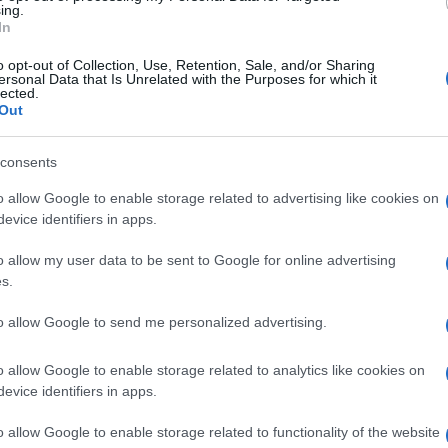
docenti in possesso dell’abilitazione, ma che
ing.
In
tolo di studio e 3 annualità.
o opt-out of Collection, Use, Retention, Sale, and/or Sharing
ersonal Data that Is Unrelated with the Purposes for which it
nche del punteggio aggiuntivo di cui ai punti
A.1.2
lected.
 ministero ha chiarito che questa circostanza non è
Out
mativa il punteggio aggiuntivo spetta soltanto a
 specifica.
consents
o allow Google to enable storage related to advertising like cookies on
unteggio
evice identifiers in apps.
o allow my user data to be sent to Google for online advertising
iciare dell’
attribuzione del punteggio
ma che si
s.
 titoli per accedere al concorso.
to allow Google to send me personalized advertising.
enerale per la quale il punteggio di cui ai punti
non è dichiarabile. Verrà soltanto riconosciuto
a
o allow Google to enable storage related to analytics like cookies on
evice identifiers in apps.
tipologia di abilitazione dichiarata.
o allow Google to enable storage related to functionality of the website
rimento in elenco a esaurimento