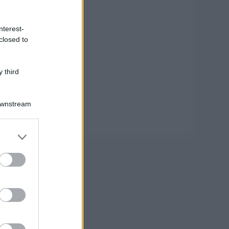
nterest-
closed to
 third
Downstream
er and store
to grant or
ed purposes