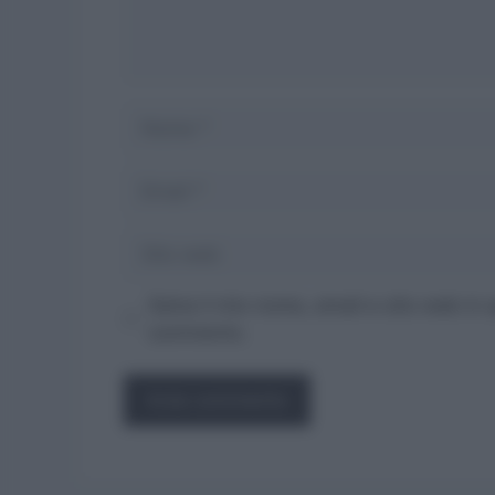
Nome
Email
Sito
web
Salva il mio nome, email e sito web in
commento.