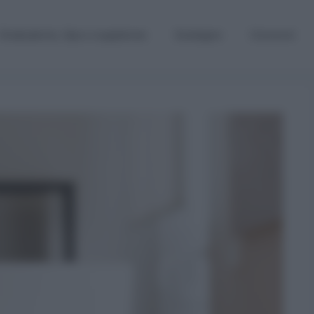
Graduatorie, Gps e supplenze
Sostegno
Concorsi