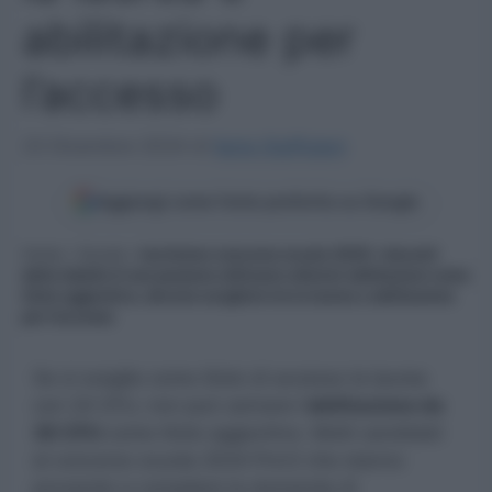
abilitazione per
l’accesso
23 Dicembre 2024
di
Ilaria Staffulani
Aggiungi come fonte preferita su Google
Home
»
Scuola
»
Iscrizione concorso scuola 2025: i docenti
della tabella A non possono utilizzare ulteriori abilitazioni come
titolo aggiuntivo, devono scegliere tra la laurea e abilitazione
per l’accesso
Se si sceglie come titolo di accesso la laurea
con 24 CFU, non può caricare l’
abilitazione da
30 CFU
come titolo aggiuntivo. Molti candidati
al concorso scuola 2024 Pnrr2 che stanno
provando a compilare la domanda di