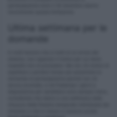
partecipazione entro il 30 dicembre stanno
riscontrando questa limitazione.
Ultima settimana per le
domande
In molti temono che si tratti di un errore del
sistema, non capendo il motivo per cui viene
impedito loro di procedere. Ma non c’è motivo di
aspettare e perdere tempo per presentare la
domanda di partecipazione perché non c’è
alcuna anomalia, e nel frattempo i giorni a
disposizione per candidarsi sono sempre meno,
considerato che siamo a una settimana dalla
chiusura della finestra temporale individuata dal
ministero e che in mezzo ci saranno anche