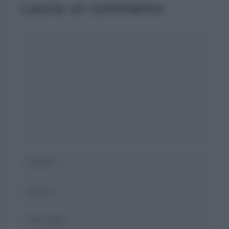
Lascia un commento
Commento
Nome
Email
Sito
web