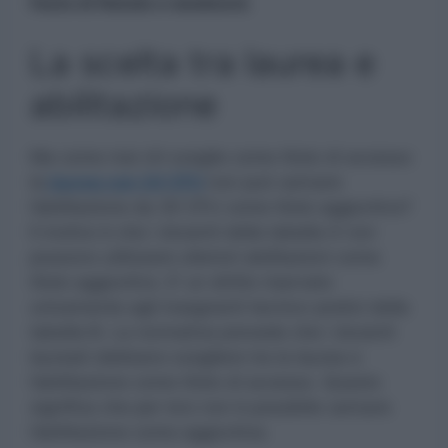
feste di Natale e weekend.
La scelta tra laurea e
abilitazione
Ma come mai chi sceglie come titolo di accesso
la
laurea con 24 CFU
non può caricare
l’abilitazione da 30 CFU come titolo aggiuntivo?
Il motivo è che i docenti della tabella A non
possono utilizzare ulteriori abilitazioni come
titolo aggiuntivo. E’ un diritto riservato
unicamente agli insegnanti tecnico-pratici della
tabella B. La normativa prevede che i docenti
laureati debbano scegliere tra la laurea e
l’abilitazione come titolo di accesso. Questo
significa che per loro non è possibile caricare
l’abilitazione come aggiuntiva.