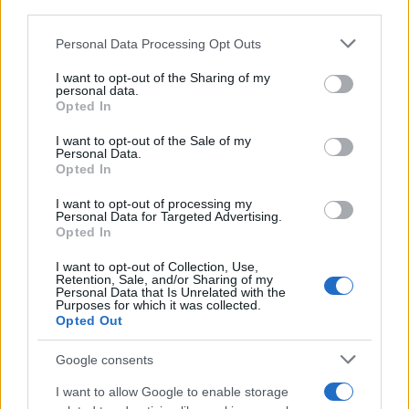
downstream participants.
Personal Data Processing Opt Outs
This information may also be disclosed by us to third parties
on the IAB’s List of Downstream Participants that may further
I want to opt-out of the Sharing of my
disclose it to other third parties.
personal data.
Opted In
Please note that this website/app uses one or more Google
services and may gather and store information including but
I want to opt-out of the Sale of my
Personal Data.
not limited to your visit or usage behaviour. You may click to
Opted In
grant or deny consent to Google and its third-party tags to
use your data for below specified purposes in below Google
I want to opt-out of processing my
consent section.
Personal Data for Targeted Advertising.
Opted In
I want to opt-out of Collection, Use,
Retention, Sale, and/or Sharing of my
Personal Data that Is Unrelated with the
Purposes for which it was collected.
Opted Out
Google consents
I want to allow Google to enable storage