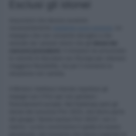
Esclusi gli idonei
Assunzioni che devono avvenire
necessariamente
mediante nuovi concorsi.
Un
impegno che non consente deroghe e che
esclude sia i precari storici che gli
idonei dei
concorsi precedenti.
Il ministero ha annunciato
la volontà di discutere con l’Europa per ottenere
maggiore flessibilità, ma per il momento la
situazione non cambia.
Il Ministro Valditara intende rispettare gli
impegni con il Pnrr per non perdere i
finanziamenti europei. Nel frattempo però gli
idonei del concorso Pnrr 2023, che fanno parte
del gruppo “Idonei esclusi Pnrr 2023”, non ci
stanno. La loro convinzione è quella di essere
penalizzati, dal momento che hanno superato le