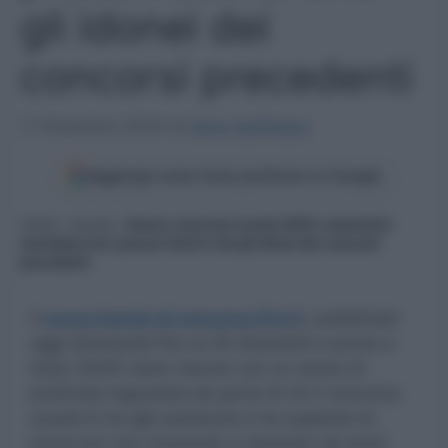
gli idonei dei
concorsi precedenti
11 Dicembre 2024
di
Ilaria Staffulani
Aggiungi come fonte preferita su Google
Home
»
Scuola
»
Nuovo concorso scuola 2024: assunzioni
escludono sia i precari storici che gli idonei dei concorsi
precedenti
Il
nuovo bando di concorso Pnrr2
, pubblicato
oggi (domande fino al 30 dicembre e prove a
inizio 2025) viene vissuto con un senso di
profonda ingiustizia da parte di chi il concorso
scuola lo ha già sostenuto e ha superato le
prove pur non riuscendo a rientrare nei posti