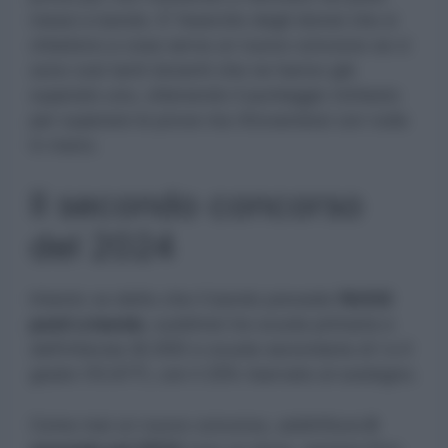
messi a bando. E’ l’esercito degli idonei che si
chiedono a cosa serva un nuovo concorso se ci
sono così tanti docenti che ne hanno già
superato uno, ottenendo il punteggio richiesto
per superare le prove ma ritrovandosi con nulla
in mano.
Il secondo concorso
del 2024
Intanto va detto che il bando prevede
19.032
posti a bando
, suddivisi tra scuola primaria e
dell’infanzia (8.355) e scuola secondaria di I e II
grado (10.677), con il 25% riservato al sostegno.
Come mai un nuovo concorso, addirittura
il