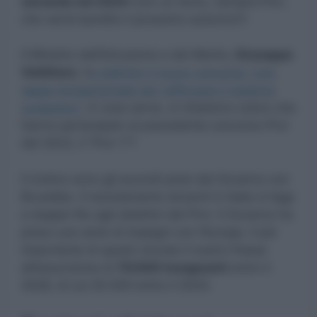
secondo nel 2024
(con un terzo, sempre Pnrr,
che verrà bandito il prossimo autunno?)
Il Ministro dell’Istruzione e del Merito,
Giuseppe
Valditara
, h
a definito il nuovo concorso “una
tappa fondamentale per rafforzare il sistema
scolastico”.
A cosa serve, si chiedono coloro che
hanno partecipato al precedente concorso Pnrr
del 2023, il “Pnrr 1”?
Il motivo sono gli accordi presi dal Governo con
Bruxelles. Il reclutamento docenti in Italia si lega
a doppio filo agli obiettivi del Pnrr. Il Governo ha
preso una serie di impegni con l’Europa. Il più
importante di questi vincola il nostro Paese
all’assunzione di
70.000 insegnanti
entro il
2026, di cui 20.000 entro il 2024.