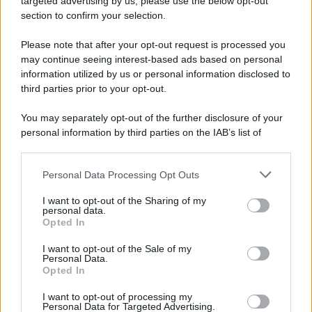
targeted advertising by us, please use the below opt-out
section to confirm your selection.
Please note that after your opt-out request is processed you
may continue seeing interest-based ads based on personal
information utilized by us or personal information disclosed to
third parties prior to your opt-out.
You may separately opt-out of the further disclosure of your
personal information by third parties on the IAB’s list of
downstream participants.
Personal Data Processing Opt Outs
This information may also be disclosed by us to third parties
on the IAB’s List of Downstream Participants that may further
I want to opt-out of the Sharing of my
disclose it to other third parties.
personal data.
Opted In
Please note that this website/app uses one or more Google
services and may gather and store information including but
I want to opt-out of the Sale of my
Personal Data.
not limited to your visit or usage behaviour. You may click to
Opted In
grant or deny consent to Google and its third-party tags to
use your data for below specified purposes in below Google
I want to opt-out of processing my
consent section.
Personal Data for Targeted Advertising.