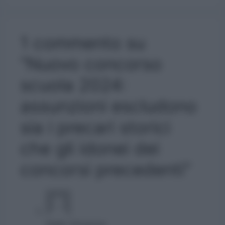
1 commento su
“Nuovo concorso
scuola 2024:
assunzioni escludono
sia i precari storici
che gli idonei dei
concorsi precedenti”
Gallo Vincenzo