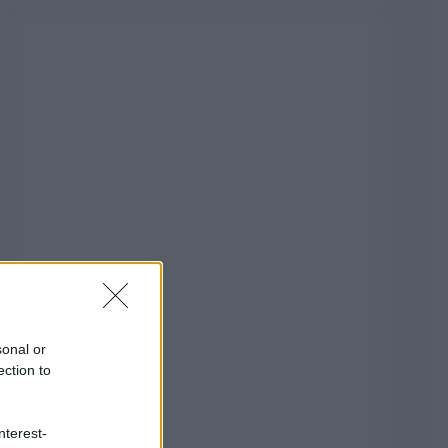
sonal or
ection to
nterest-