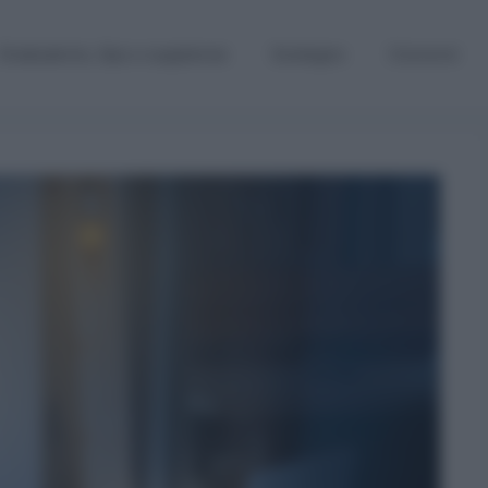
Graduatorie, Gps e supplenze
Sostegno
Concorsi