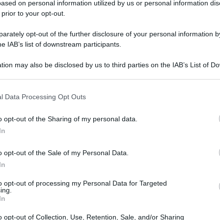
 fonte preferita su Google
ased on personal information utilized by us or personal information dis
 prior to your opt-out.
ibile: su Noipa il cedolino, venerdì prossimo il pagamento
rately opt-out of the further disclosure of your personal information by
he IAB’s list of downstream participants.
visto per fine settimana, per la precisione per
tion may also be disclosed by us to third parties on the IAB’s List of 
stico da oggi è già visibile il cedolino relativo al
 that may further disclose it to other third parties.
 e personale ata possono
visualizzare il cedolino
 that this website/app uses one or more Google services and may gath
l Data Processing Opt Outs
including but not limited to your visit or usage behaviour. You may click 
 to Google and its third-party tags to use your data for below specifi
nti di ruolo
o opt-out of the Sharing of my personal data.
ogle consent section.
In
cedolino in contemporanea, ma vengono rilasciati un
o opt-out of the Sale of my Personal Data.
e ancora a visualizzare il proprio non c’è da
In
rossime ore.
La riscossione avverrà venerdì 22
to opt-out of processing my Personal Data for Targeted
ing.
In
ttare una supplenza
per motivi personali o
o opt-out of Collection, Use, Retention, Sale, and/or Sharing
 alla disciplina prevista per il personale a tempo