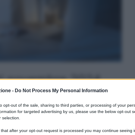
ti novembre 2024
 il cedolino, venerdì
zione -
Do Not Process My Personal Information
amento
to opt-out of the sale, sharing to third parties, or processing of your per
formation for targeted advertising by us, please use the below opt-out s
 selection.
 that after your opt-out request is processed you may continue seeing i