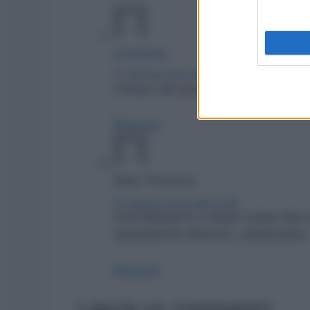
El hasane
17 Ottobre 2024 alle 21:20
Il foturo dei piccoline
Rispondi
Gallo Vincenzo
23 Ottobre 2024 alle 10:36
COSTRINGETE A FARE CORSI PER A
UNIVERSITÀ PRIVATE ,VERGOGNA
Rispondi
Lascia un commento