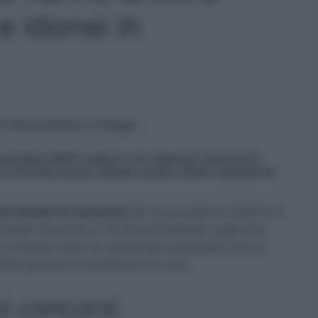
e idonei in
 fonte preferita su Google
r gli idonei 2020 in regione e non coperti per mancanza di
te e che hanno ancora cattedre vacanti e idonei in graduatoria
vo bando di concorso
per la procedura relativa al
testa da parte di chi ha partecipato negli anni
 è rimasto fuori da qualunque possibilità che la
ilizzata per le immissioni in ruolo.
vi concorsi