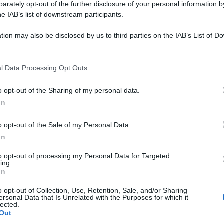
i idonei 2020 ma anche l’ultimo concorso, e infatti
rately opt-out of the further disclosure of your personal information by
asformazione in graduatorie a esaurimento di quelle
he IAB’s list of downstream participants.
tion may also be disclosed by us to third parties on the IAB’s List of 
 that may further disclose it to other third parties.
mmediata di tutti gli idonei della specifica
 that this website/app uses one or more Google services and may gath
e i posti autorizzati ma non coperti per
mancanza
l Data Processing Opt Outs
including but not limited to your visit or usage behaviour. You may click 
rito il proprio contingente, ma che dispongono
 to Google and its third-party tags to use your data for below specifi
duatoria.
o opt-out of the Sharing of my personal data.
ogle consent section.
In
 per i docenti, è anche per il Governo perché
o opt-out of the Sale of my Personal Data.
tato.
In
li idonei
della specifica regione e,
to opt-out of processing my Personal Data for Targeted
ing.
utorizzati
nella stessa regione e non coperti per
In
o esaurito il proprio contingente ma che
 idonei in graduatoria”, ribadisce la UIL Scuola
o opt-out of Collection, Use, Retention, Sale, and/or Sharing
ersonal Data that Is Unrelated with the Purposes for which it
lected.
Out