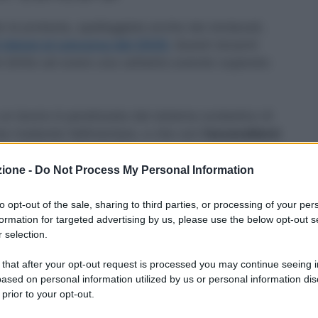
o la protesta, spalleggiata anche dai sindacati,
 idonei al concorso del 2020.
Questi docenti
l diritto ad avere una cattedra avendo superato
 un lavoro è paralizzata dal sistema scolastico di
ta rivelando fallimentare, e che con
l’accavallarsi
re ulteriore malcontento.
zione -
Do Not Process My Personal Information
 che verrà bandito a novembre, rappresenta per UIL
 costringe a sottoporsi a una nuova selezione chi
to opt-out of the sale, sharing to third parties, or processing of your per
formation for targeted advertising by us, please use the below opt-out s
.
Il tutto mentre ci sono tantissimi posti vacanti
 selection.
 that after your opt-out request is processed you may continue seeing i
ato
ased on personal information utilized by us or personal information dis
 prior to your opt-out.