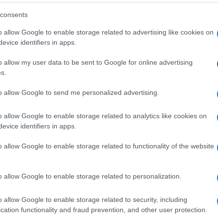
 massimo tre sedi scolastiche e massimo due comuni, ma è
consents
o allow Google to enable storage related to advertising like cookies on
 destinando i 3 miliardi per il 2025 al contratto 2022-24
evice identifiers in apps.
o allow my user data to be sent to Google for online advertising
s.
to allow Google to send me personalized advertising.
stribuzione posti
donei 2020 in regione e
o allow Google to enable storage related to analytics like cookies on
evice identifiers in apps.
anza di aspiranti tra
o allow Google to enable storage related to functionality of the website
urito il contingente e
ttedre vacanti e idonei
o allow Google to enable storage related to personalization.
o allow Google to enable storage related to security, including
cation functionality and fraud prevention, and other user protection.