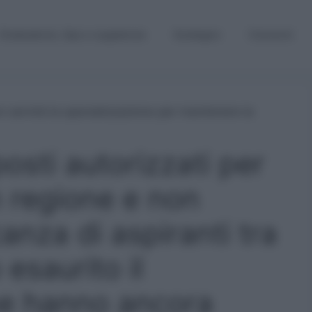
Graduatorie, Gps e supplenze
Sostegno
Concorsi
osti autorizzati per
n regione e non
anza di aspiranti tra
esaurito il
he hanno ancora