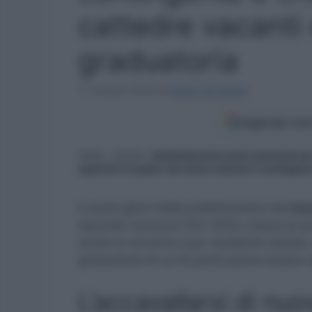
cattedre vacanti 
graduatoria
17 Ottobre 2024
di
Sergio De Napoli
Aggiungi come
Home
»
Scuola
»
Redistribuzione posti autorizzati pe
aspiranti tra quelle che hanno esaurito il contingen
A pochi giorni dalla pubblicazione del
nuo
secondo concorso Pnrr 2024, cresce la pro
scorsi ai concorsi e pur risultando idoneo,
graduatoria di cui fa parte possa essere ut
L’accavallarsi di nuo