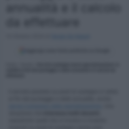
annualità e il calcolo
da effettuare
14 Ottobre 2024
di
Sergio De Napoli
Aggiungi come fonte preferita su Google
Home
»
Scuola
»
Servizio sostegno senza specializzazione: la
validità ai fini del punteggio e delle annualità e il calcolo da
effettuare
Il servizio prestato su posti di sostegno è valido
ai fini del punteggio e delle annualità, anche
senza il possesso della specializzazione.
Una
situazione che
interessa molti docenti
,
soprattutto quelli che si trovano a ricoprire
incarichi su posti di sostegno senza aver