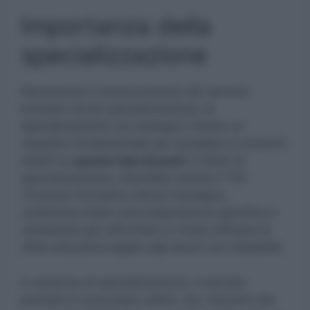
Importanza della
specializzazione
Nonostante il riconoscimento del servizio
prestato senza specializzazione, la
specializzazione sul sostegno rimane un
requisito fondamentale per accedere a incarichi
stabili su
questo tipo di posti.
Il titolo di
specializzazione, ottenibile tramite il TFA
(Tirocinio Formativo Attivo) Sostegno,
conferisce infatti una preparazione specifica e
necessaria per affrontare in modo efficace le
sfide educative legate agli alunni con disabilità.
In assenza di specializzazione, il servizio
prestato è comunque valido, ma i docenti che