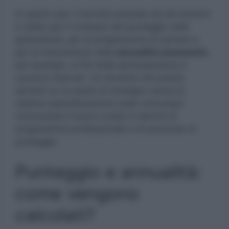
In questi casi, il servizio prestato da tali docenti
è valido per il computo del punteggio nelle
graduatorie, per la progressione di carriera e
per la maturazione delle
annualità necessarie
,
per esempio, ai fini della partecipazione a
concorsi riservati. Un docente che presta
servizio su un posto di sostegno senza la
relativa specializzazione vede comunque
riconosciuto il lavoro svolto in termini di
progressione professionale e di accumulo di
punteggio.
Punteggio e annualità:
come vengono
calcolati?