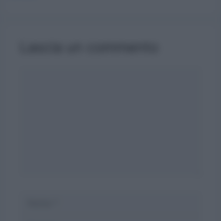
Lascia un commento
Commento
Nome
Email