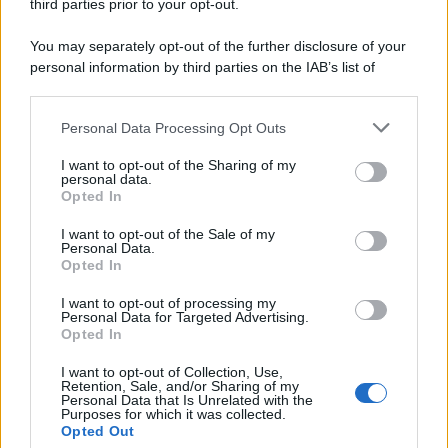
third parties prior to your opt-out.
You may separately opt-out of the further disclosure of your
personal information by third parties on the IAB’s list of
downstream participants.
Personal Data Processing Opt Outs
This information may also be disclosed by us to third parties
on the IAB’s List of Downstream Participants that may further
I want to opt-out of the Sharing of my
disclose it to other third parties.
personal data.
Opted In
Please note that this website/app uses one or more Google
services and may gather and store information including but
I want to opt-out of the Sale of my
Personal Data.
not limited to your visit or usage behaviour. You may click to
Opted In
grant or deny consent to Google and its third-party tags to
use your data for below specified purposes in below Google
I want to opt-out of processing my
consent section.
Personal Data for Targeted Advertising.
Opted In
I want to opt-out of Collection, Use,
Retention, Sale, and/or Sharing of my
Personal Data that Is Unrelated with the
Purposes for which it was collected.
Opted Out