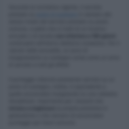
Secondo la normativa vigente, il servizio
prestato su
posto di sostegno
è valutato allo
stesso modo del servizio prestato su posto
comune, a patto che si tratti di un incarico
annuale o di durata
non inferiore a 180 giorni
continuativi all’interno dell’anno scolastico. Per il
calcolo delle annualità, un anno di
insegnamento su sostegno conta come un anno
di servizio a tutti gli effetti.
Il punteggio ottenuto prestando servizio su un
posto di sostegno, inoltre, è equivalente a
quello accumulato insegnando su una cattedra
disciplinare. Importante per i docenti che
mirano a migliorare
la propria posizione in
graduatoria o che cercano di accumulare
punteggio per futuri concorsi.