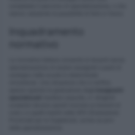
completato il percorso di specializzazione, o che
stanno valutando la possibilità di farlo in futuro.
Inquadramento
normativo
La normativa italiana consente ai docenti senza
specializzazione di essere assegnati a posti di
sostegno nelle scuole in determinate
circostanze. Una situazione che si verifica
spesso quando le graduatorie degli
insegnanti
specializzati
risultano esaurite, e i dirigenti
scolastici devono quindi ricorrere ai docenti di
ruolo o a quelli inseriti nelle GPS (Graduatorie
Provinciali per le Supplenze), anche se privi
della specializzazione.