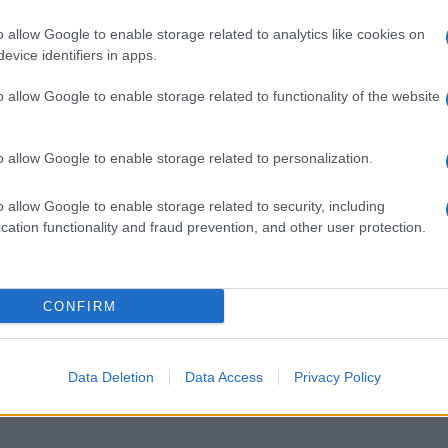
i un domicilio digitale o di un indirizzo di posta
oloro che non ne fossero provvisti possono
o allow Google to enable storage related to analytics like cookies on
 indicazioni presenti nell’articolo.
evice identifiers in apps.
o allow Google to enable storage related to functionality of the website
o allow Google to enable storage related to personalization.
ntributo di partecipazione di 10,00 euro.
o allow Google to enable storage related to security, including
corso per bidelli
, si invita a scaricare e leggere
cation functionality and fraud prevention, and other user protection.
CONFIRM
lte per le 10mila immissioni in ruolo previste e le
025 degli 85mila specializzati con tre anni di servizio
Data Deletion
Data Access
Privacy Policy