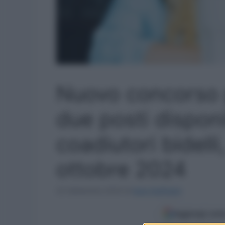
Nuovo concorso p
due posti disponi
coadiutori bidell
ottobre 2024
22 Settembre 2024
di
Ilaria Staffulani
Aggiungi come