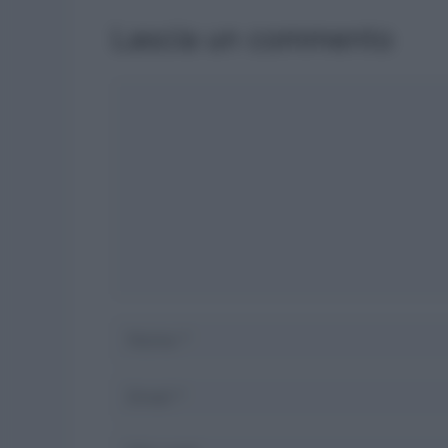
Lascia un commento
Commento
Nome
Email
Sito