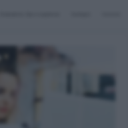
Graduatorie, Gps e supplenze
Sostegno
Concorsi