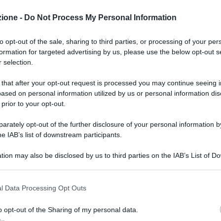
 Ata: due posti disponibili per ex coadiutori bidelli, domande
zione -
Do Not Process My Personal Information
to opt-out of the sale, sharing to third parties, or processing of your per
ini di Pesaro ha indetto un concorso per il
formation for targeted advertising by us, please use the below opt-out s
delli
), finalizzato alla copertura di
due posizioni
 selection.
ecipazione devono essere presentate
entro l’8
 that after your opt-out request is processed you may continue seeing i
ased on personal information utilized by us or personal information dis
 prior to your opt-out.
rately opt-out of the further disclosure of your personal information by
he IAB’s list of downstream participants.
ione dei titoli
e lo svolgimento di esami. In
tion may also be disclosed by us to third parties on the IAB’s List of 
 that may further disclose it to other third parties.
n questionario a risposta multipla con 40 domande
 that this website/app uses one or more Google services and may gath
l Data Processing Opt Outs
.
including but not limited to your visit or usage behaviour. You may click 
Il colloquio mira a verificare le competenze
 to Google and its third-party tags to use your data for below specifi
o opt-out of the Sharing of my personal data.
ogle consent section.
i nella prova scritta. Durante questa fase,