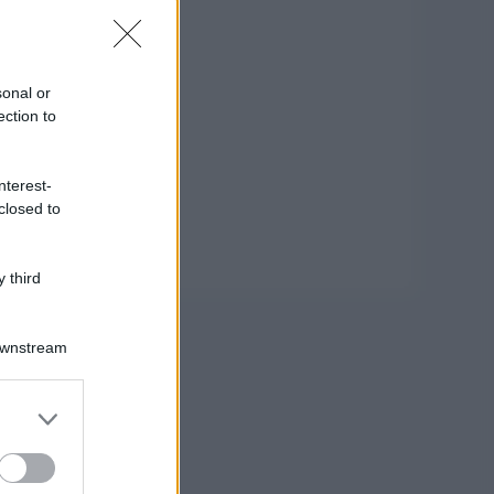
sonal or
ection to
nterest-
closed to
 third
Downstream
er and store
to grant or
ed purposes