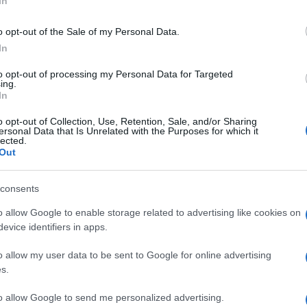
In
pratica legata alla qualifica di operatore per
andidati.
o opt-out of the Sale of my Personal Data.
rvata a coloro che supereranno entrambe le prove
In
to opt-out of processing my Personal Data for Targeted
ing.
 assegnerà
un massimo di 40 punti
. Sarà
In
rrà almeno 24 punti su 40.
o opt-out of Collection, Use, Retention, Sale, and/or Sharing
ersonal Data that Is Unrelated with the Purposes for which it
lected.
azione della domanda
Out
consents
a di partecipazione entro le ore 14.00 dell’8
erso il portale inPA, accedendo tramite il link
o allow Google to enable storage related to advertising like cookies on
evice identifiers in apps.
o allow my user data to be sent to Google for online advertising
o utilizzare
uno dei seguenti sistemi di
s.
iali eIDAS.
to allow Google to send me personalized advertising.