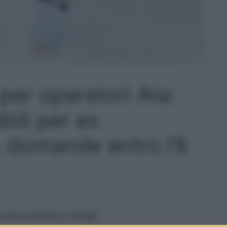
er operatori Ata:
bili per ex
i, domande entro l’8
 fonte preferita su Google