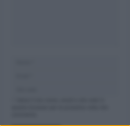
Nome
Email
Sito
web
Salva il mio nome, email e sito web in
questo browser per la prossima volta che
commento.