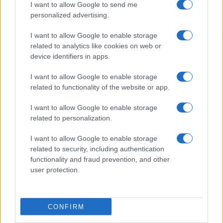
I want to allow Google to send me
personalized advertising.
I want to allow Google to enable storage
related to analytics like cookies on web or
device identifiers in apps.
I want to allow Google to enable storage
related to functionality of the website or app.
I want to allow Google to enable storage
related to personalization.
Miur Istruzione
I want to allow Google to enable storage
Editore: Sergio De Napoli
related to security, including authentication
functionality and fraud prevention, and other
Via De Liguori, 17 - Bari
user protection.
P.IVA: 07032730728
Chi siamo
CONFIRM
Redazione e Contatti