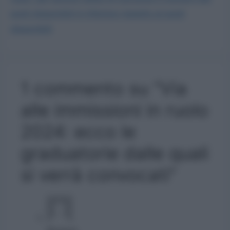
posti disponibili è inferiore rispetto ai posti
disponibili
1 commento su “Via
alle immissioni in ruolo
2024: ecco le
graduatorie dalle quali
si verrà convocati”