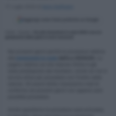
17 Luglio 2024
di
Ilaria Staffulani
Aggiungi come fonte preferita su Google
Home
»
Scuola
»
Via alle immissioni in ruolo 2024: ecco le
graduatorie dalle quali si verrà convocati
Nei prossimi giorni partirà la procedura relativa
alle
immissioni in ruolo
dell’a.s 2024/25.
La
pagina relativa sul sito Istanze Online è già
stata predisposta dal ministero, anche se non è
ancora attiva per procedere con l’inoltro delle
istanze. Gli aventi diritto riceveranno mail di
conferma nei prossimi giorni non appena sarà
possibile procedere.
Anche quest’anno la procedura sarà articolata