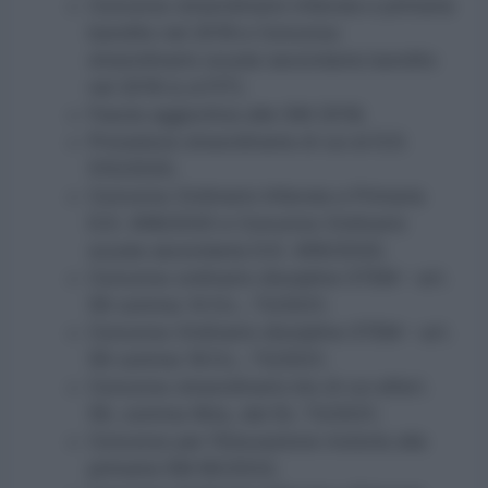
Concorso straordinario infanzia e primaria
bandito nel 2018 e Concorso
straordinario scuola secondaria bandito
nel 2018 (c.d.FIT);
Fascia aggiuntiva alle GM 2018;
Procedura straordinaria di cui al D.D.
510/2020;
Concorso Ordinario Infanzia e Primaria
D.D. 498/2020 e Concorso Ordinario
scuola secondaria D.D. 499/2020;
Concorso ordinario discipline STEM – art.
59 comma 14 D.L. 73/2021;
Concorso Ordinario discipline STEM – art.
59 comma 18 D.L. 73/2021;
Concorso straordinario bis di cui all’art.
59, comma 9bis, del DL 73/2021;
Concorso per l’Educazione motoria alla
primaria DM 80/2022;