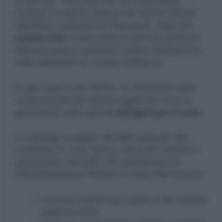
in due fasi. Sono due fasi cui si partecipa
inviando la relativa istanza nei termini indicati
dall’ufficio scolastico di riferimento. Oltre che
tramite mail
, si può essere informati dell’avvio
della procedura mediante notifica dell’apertura
delle operazioni di nomina sull’App IO.
In ogni caso il sito dell’Usr di riferimento resta
fondamentale per restare aggiornati. Ecco le
graduatorie dalle quali
si attingerà per il ruolo.
Lo riepiloga la pagina del MIM dedicata alle
immissioni in ruolo dell’a.s. 2024/25. Queste le
graduatorie coinvolte nella piattaforma di
informatizzazione Nomine in Ruolo INR Docenti:
Concorsi ordinari per esami e titoli banditi
nell’anno 2016,