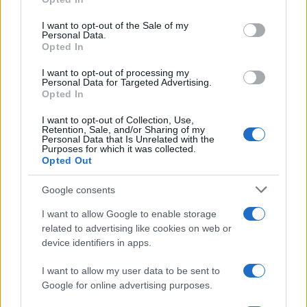
Please note that this website/app uses one or more Google
services and may gather and store information including but
I want to opt-out of the Sale of my
Personal Data.
not limited to your visit or usage behaviour. You may click to
Opted In
grant or deny consent to Google and its third-party tags to
use your data for below specified purposes in below Google
I want to opt-out of processing my
consent section.
Personal Data for Targeted Advertising.
Opted In
I want to opt-out of Collection, Use,
Retention, Sale, and/or Sharing of my
Personal Data that Is Unrelated with the
Purposes for which it was collected.
Opted Out
Google consents
I want to allow Google to enable storage
related to advertising like cookies on web or
device identifiers in apps.
I want to allow my user data to be sent to
Google for online advertising purposes.