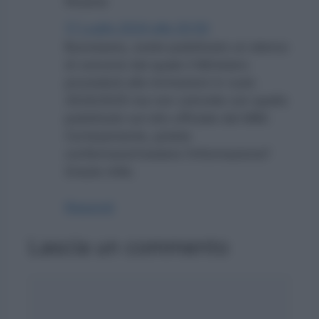
Rosana
17 Luglio 2024 alle 20:50
Buonasera, avete pubblicato un elenco
di concorsi dal quale il Ministero
procederà alle immissioni in ruolo
2024/2025 ma non coincide con quello
pubblicato sul sito ufficiale del MIM.
Cortesemente, potete
confermare/rivedere l’informazione?
Grazie mille.
Rispondi
Lascia un commento
Commento