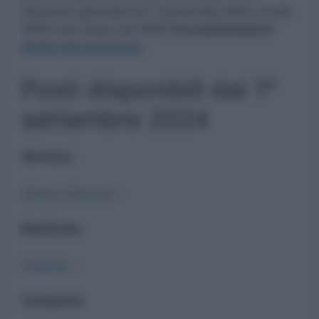
Direzione generale per il personale della scuola
(SIDI) solo dopo che l’INPS
ha confermato il
diritto alla pensione
.
Posti disponibili dal 1°
settembre 2024
Abruzzo
Chieti e Pescara
–
Basilicata
Potenza
–
Campania