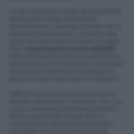
La nota ministeriale n. 54257 del 18 settembre
stabilisce che il diritto al trattamento
pensionistico per il personale scolastico che ha
presentato domanda entro il 23 ottobre dello
scorso anno sarà confermato entro il 22 aprile
2024,
secondo quanto accertato dall’INPS.
L’INPS effettuerà l’accertamento basandosi sui
dati presenti sul conto assicurativo individuale e
considerando esclusivamente la tipologia di
pensione indicata nelle istanze di cessazione.
L’INPS fornirà periodicamente informazioni al
Ministero dell’Istruzione e del Merito, che a sua
volta le comunicherà al personale interessato,
entro la scadenza del 22 aprile 2024. Si
sottolinea che le cessazioni devono essere
convalidate nel Sistema Informativo della