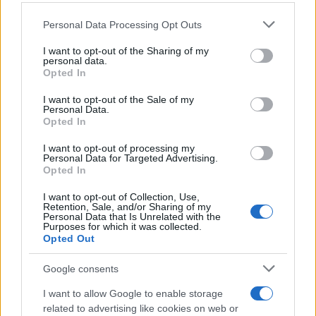
Personal Data Processing Opt Outs
This information may also be disclosed by us to third parties
on the IAB’s List of Downstream Participants that may further
I want to opt-out of the Sharing of my
disclose it to other third parties.
personal data.
Opted In
Please note that this website/app uses one or more Google
services and may gather and store information including but
I want to opt-out of the Sale of my
Personal Data.
not limited to your visit or usage behaviour. You may click to
Opted In
grant or deny consent to Google and its third-party tags to
use your data for below specified purposes in below Google
I want to opt-out of processing my
consent section.
Personal Data for Targeted Advertising.
Opted In
I want to opt-out of Collection, Use,
Retention, Sale, and/or Sharing of my
Personal Data that Is Unrelated with the
Purposes for which it was collected.
Opted Out
Google consents
I want to allow Google to enable storage
related to advertising like cookies on web or