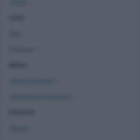
Trieste
–
Lazio
Rieti
–
Frosinone
–
Molise
Isernia provvisorio
–
Campobasso provvisorio
–
Piemonte
Novara
–