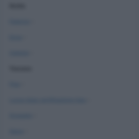
Sicilia
Palermo
–
Enna
–
Catania
–
Toscana
Pisa
–
Lucca dopo certificazione Inps
–
Grosseto
–
Siena
–