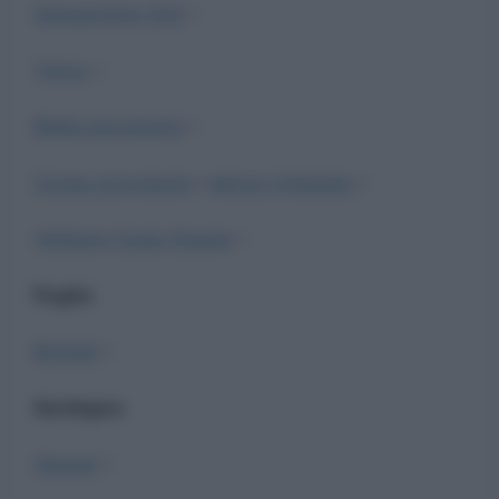
Alessandria-Asti
–
Torino
–
Biella provvisorio
–
Cuneo provvisorio
–
elenco integrato
–
Verbano Cusio Ossola
–
Puglia
Brindisi
–
Sardegna
Sassari
–