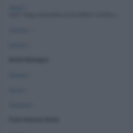
Napoli
–
href=”https://atavellino.it/?p=6564″>Avellino –
Caserta
–
Salerno
–
Emilia Romagna
Bologna
–
Parma
–
Piacenza
–
Friuli Venezia Giulia