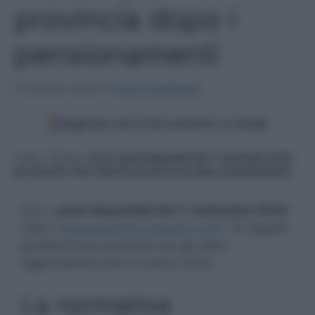
provincia dopo i
pensionamenti
13 Marzo 2024
di
Ilaria Staffulani
Aggiungi come fonte preferita su Google
Home
»
Scuola
»
Ecco i posti disponibili dal 1° settembre 2024
per docenti e Ata: elenchi per provincia dopo i pensionamenti
Ecco i
posti disponibili dal 1° settembre 2024
dopo i
pensionamenti docenti e ATA
. Di seguito
gli elenchi per provincia con gli ultimi
aggiornamenti del 13 marzo 2024.
La normativa