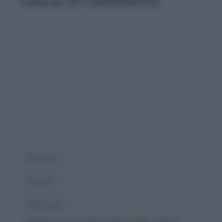
Lascia un commento
Commento
Nome
Email
Sito
web