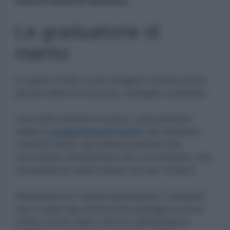
tutte le classi di concorso.
Le graduatorie di
merito
In questo modo si può svolgere un’unica prova
per più classi di concorso, sostegno compreso.
Una volta concluse le prove, sarà possibile
stilare la
graduatoria di merito
del concorso
ordinario 2023, sia infanzia primaria che
secondaria. Graduatoria che, lo ricordiamo, non
consentirà di creare idonei ma solo vincitori.
Rientreranno in questa graduatoria i candidati
che in base alla somma dei punteggi di prova
scritta, prova orale e titoli si collocheranno