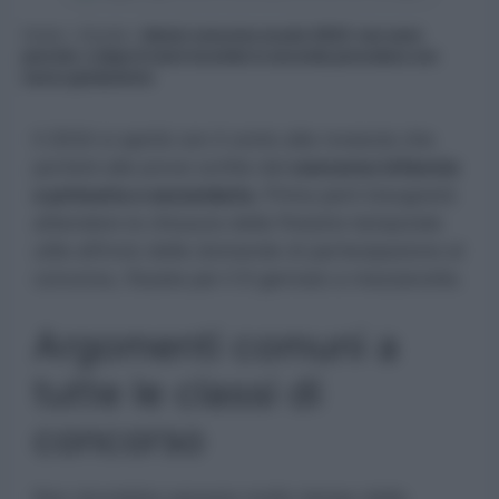
Home
»
Scuola
»
Idonei concorso scuola 2023: non sono
previsti, e dopo 6 mesi incombe la seconda procedura con
nuova graduatoria
Il 2024 si aprirà con il conto alla rovescia che
porterà alle prove scritte del
concorso infanzia
e primaria e secondaria.
Prima però bisognerà
attendere la chiusura della finestra temporale
utile all’invio delle domande di partecipazione al
concorso, fissata per il 9 gennaio a mezzanotte.
Argomenti comuni a
tutte le classi di
concorso
Non dovrebbe passare molto tempo dalla