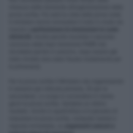
chiusura delle domande all’organizzazione della
prova scritta. Poi sarà la volta della prova orale.
Il ministero dovrà concludere il tutto in modo da
riuscire a
perfezionare le immissioni in ruolo
2024/25.
Anche perchè incombe il secondo
concorso della fase transitoria PNRR che
dovrebbe partire in autunno, dopo essere già
stato rinviato (era stato fissato inizialmente per
la primavera).
Per la prova scritta il Ministero sta organizzando
6 sessioni per infanzia primaria, 20 per la
secondaria. Lo scopo è concludere in trenta
giorni la prova scritta. Sarebbe un ottimo
risultato. Anche in quest’ottica si è pensato di
impostare la prova scritta, computer based a
risposta immediata, su
argomenti comuni a