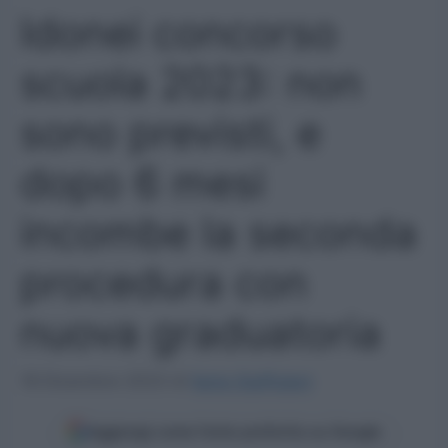
Idonei concorso
scuola 2023: non
sono previsti, e
dopo 6 mesi
incombe la seconda
procedura con
nuova graduatoria
18 Dicembre 2023
di
Ilaria Staffulani
Aggiungi come fonte preferita su Google