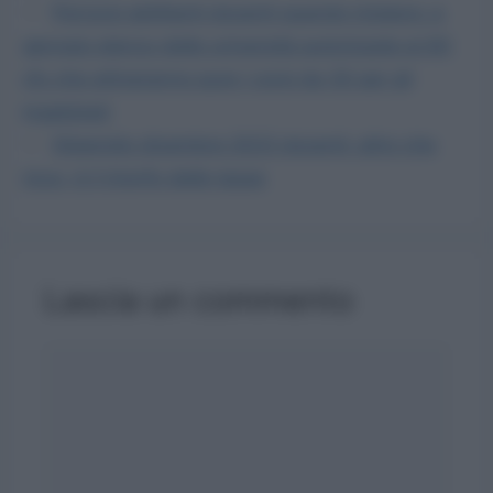
Percorsi abilitanti docenti quando iniziano: a
gennaio elenco delle università autorizzate ai 60
cfu che attiveranno pure i corsi da 30 per gli
ingabbiati
Stipendio dicembre 2023 docenti: altro che
ricco, è il trionfo delle tasse
Lascia un commento
Commento