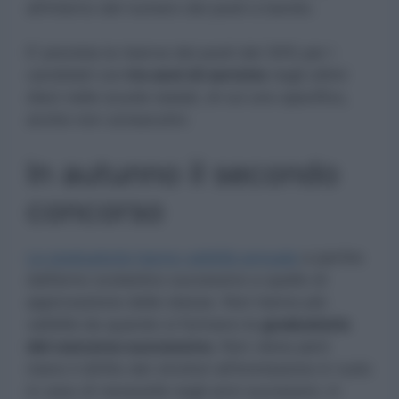
all’interno del numero dei posti a bando.
E’ prevista la riserva dei posti del 30% per i
candidati con
tre anni di servizio
negli ultimi
dieci nelle scuole statali, di cui uno specifico,
anche non consecutivi.
In autunno il secondo
concorso
Le graduatorie hanno validità annuale
a partire
dall’anno scolastico successivo a quello di
approvazione delle stesse. Non hanno più
validità da quando si formano le
graduatorie
del concorso successivo.
Non viene però
meno il diritto dei vincitori all’immissione in ruolo
in caso di necessità negli anni successivi, in