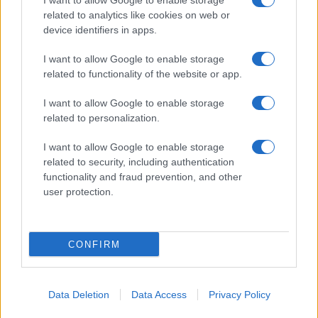
I want to allow Google to enable storage
related to analytics like cookies on web or
device identifiers in apps.
I want to allow Google to enable storage
related to functionality of the website or app.
I want to allow Google to enable storage
related to personalization.
Miur Istruzione
I want to allow Google to enable storage
Editore: Sergio De Napoli
related to security, including authentication
functionality and fraud prevention, and other
Via De Liguori, 17 - Bari
user protection.
P.IVA: 07032730728
Chi siamo
CONFIRM
Redazione e Contatti
Privacy Policy
Data Deletion
Data Access
Privacy Policy