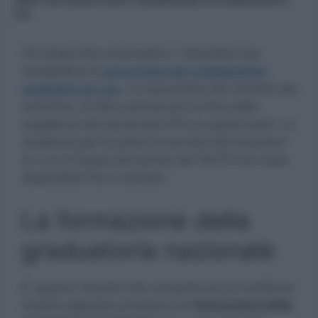
2023: fine incarico entro l’1 dicembre per chi ricopre posti ex
Lsu
C’è tempo fino al prossimo 1 dicembre per
completare le
assunzioni dei collaboratori
scolastici ex Lsu
. Le assunzioni dei vincitori del
concorso, di fatto sanciscono la fine delle
supplenze del personale ATA su questi posti. La
scadenza per la presa di servizio dei lavoratori
ex Lsu è fissata dal bando del 30/10 che resta
disponibile fino a domani.
La formazione della
graduatoria nazionale
E’ questo il bando che consente poi di costituire
tramite apposita procedura la
formazione della