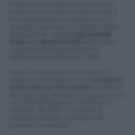
Proprio questa normativa sancisce che non
potendo essere fissata una data certa per la
fine della procedura concorsuale ex Lsu e
dunque per l’assunzione dei vincitori e la fine
delle supplenze, i contratti
sono stati fatti
firmare con clausola risolutiva
per il caso in
cui dovesse essere successivamente
individuato l’avente diritto alla nomina.
Intanto c’è ancora tempo per presentare le
domande di assunzione ex Lsu.
La scadenza è
fissata infatti per il 10 novembre
. E’ questa la
data sancita per consentire al
personale ATA
ex
Lsu (la finestra temporale si chiude, per la
precisione, alle 14 del 10 novembre) di
presentare domanda e partecipare alle
procedure di assunzione.