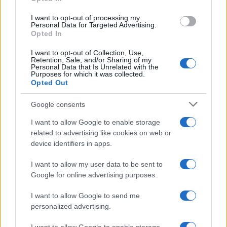
grant or deny consent to Google and its third-party tags to
use your data for below specified purposes in below Google
I want to opt-out of processing my
consent section.
Personal Data for Targeted Advertising.
Opted In
I want to opt-out of Collection, Use,
Retention, Sale, and/or Sharing of my
Personal Data that Is Unrelated with the
Purposes for which it was collected.
Opted Out
Google consents
I want to allow Google to enable storage
related to advertising like cookies on web or
device identifiers in apps.
I want to allow my user data to be sent to
Google for online advertising purposes.
I want to allow Google to send me
personalized advertising.