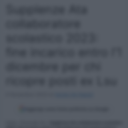
Supplenze Ata
collaboratore
scolastico 2023:
fine incarico entro l’1
dicembre per chi
ricopre posti ex Lsu
9 Novembre 2023
di
Sergio De Napoli
Aggiungi come fonte preferita su Google
Home
»
Personale Ata
»
Supplenze Ata collaboratore scolastico