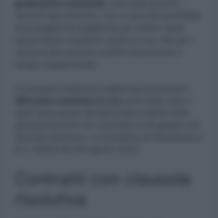
graduatoria nazionale.
Una volta assunti i
vincitori del concorso, non ci sarà più possibilità
di proseguire le supplenze per coloro i quali
hanno finora ricoperto i posti ex Lsu. Ora per i
vincitori del concorso scatta l’assunzione a
tempo indeterminato.
A occupare mediante supplenze provvisorie i
590 posti residuati ex Lsu
sono stati coloro i
quali fanno parte del personale inserito nelle
graduatorie ATA con contratto al 30 giugno con
clausola risolutiva. La normativa di riferimento è
la n. 50522 del 24 agosto 2023.
Contratti con clausola
risolutiva