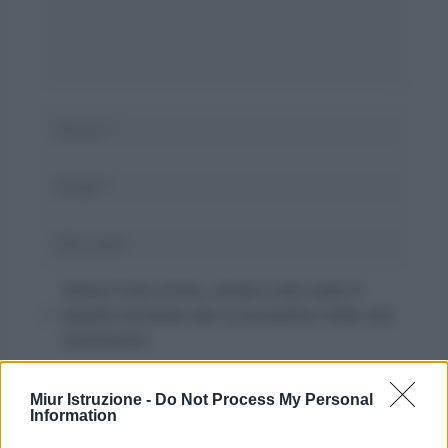
Nome
Email
Sito
web
Salva il mio nome, email e sito web in
questo browser per la prossima volta che
commento.
Miur Istruzione -
Do Not Process My Personal
Information