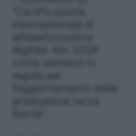
“Certificazione
internazionale di
alfabetizzazione
digitale Ata 2024:
come mettersi in
regola per
l’aggiornamento delle
graduatorie terza
fascia”