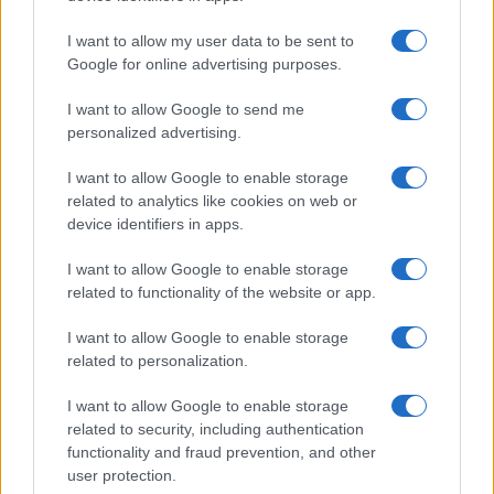
I want to allow my user data to be sent to
Google for online advertising purposes.
I want to allow Google to send me
personalized advertising.
I want to allow Google to enable storage
related to analytics like cookies on web or
device identifiers in apps.
I want to allow Google to enable storage
related to functionality of the website or app.
I want to allow Google to enable storage
related to personalization.
Miur Istruzione
I want to allow Google to enable storage
Editore: Sergio De Napoli
related to security, including authentication
functionality and fraud prevention, and other
Via De Liguori, 17 - Bari
user protection.
P.IVA: 07032730728