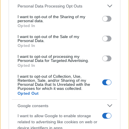
Personal Data Processing Opt Outs
This information may also be disclosed by us to third parties
on the IAB’s List of Downstream Participants that may further
I want to opt-out of the Sharing of my
disclose it to other third parties.
personal data.
Opted In
Please note that this website/app uses one or more Google
services and may gather and store information including but
I want to opt-out of the Sale of my
Personal Data.
not limited to your visit or usage behaviour. You may click to
Opted In
grant or deny consent to Google and its third-party tags to
use your data for below specified purposes in below Google
I want to opt-out of processing my
consent section.
Personal Data for Targeted Advertising.
Opted In
I want to opt-out of Collection, Use,
Retention, Sale, and/or Sharing of my
Personal Data that Is Unrelated with the
Purposes for which it was collected.
Opted Out
Google consents
I want to allow Google to enable storage
related to advertising like cookies on web or
device identifiers in apps.