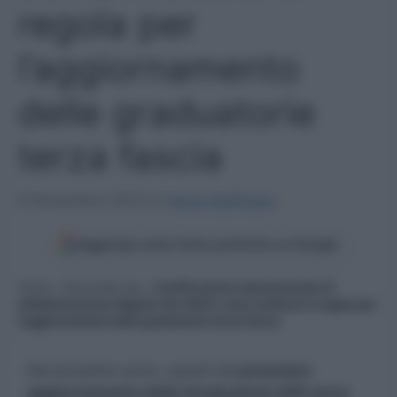
regola per
l’aggiornamento
delle graduatorie
terza fascia
8 Novembre 2023
di
Ilaria Staffulani
Aggiungi come fonte preferita su Google
Home
»
Personale Ata
»
Certificazione internazionale di
alfabetizzazione digitale Ata 2024: come mettersi in regola per
l’aggiornamento delle graduatorie terza fascia
Dal prossimo anno, quindi dal
prossimo
aggiornamento delle Graduatorie ATA terza