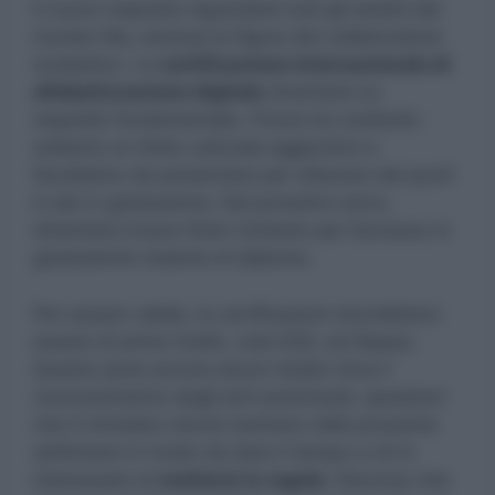
Il nuovo requisito riguarderà tutti gli ambiti del
mondo Ata, esclusa la figura del collaboratore
scolastico. La
certificazione internazionale di
alfabetizzazione digitale
diventerà un
requisito fondamentale. Finora ha costituito
soltanto un titolo culturale aggiuntivo e
facoltativo da presentare per ottenere dei punti
in più in graduatoria. Dal prossimo anno,
diventerà invece titolo richiesto per l’accesso in
graduatoria insieme al diploma.
Per essere valide, le certificazioni dovrebbero
essere di primo livello, cioè ICDL ed Eipass.
Questo pone ancora alcuni dubbi circa il
riconoscimento degli enti autorizzati, questioni
che il ministero dovrà risolvere nelle prossime
settimane in modo da dare il tempo a chi è
interessato di
mettersi in regola
. Discorso che