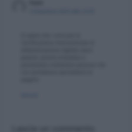
Paolo
5 Dicembre 2023 alle 13:55
Si spera che i corsi per la
Certificazione internazionale di
alfabetizzazione digitale siano
gratuiti, poichè andrebbe a
penalizzare moltissime persone che
non potrebbero permettersi di
pagarlo.
Rispondi
Lascia un commento