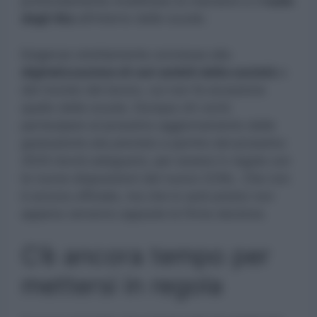
profondamente modificato le mansioni e il
ruolo
degli Ata
all’interno delle scuole.
Esigenze strettamente connesse alla
digitalizzazione di vari ambiti della società
e
del mondo del lavoro, cui non fa eccezione
quello della scuola. Dunque chi vorrà
partecipare al prossimo aggiornamento delle
graduatorie ata previsto a partire dal prossimo
2024 dovrà adeguarsi, per essere in regola con
le nuove disposizioni del nuovo CCNL. Che non
è ancora ufficiale, ma che lo sarà presto non
appena verranno apposte le firme decisive.
C’è ancora tempo per
mettersi in regola