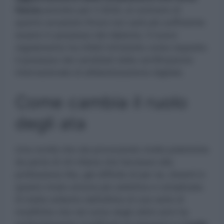
fascia
previsto per il 2024, al contrario di
quanto accaduto finora non sarà più sufficiente
essere in possesso del diploma. Il nuovo
regolamento ha infatti introdotto come requisito
il possesso dei candidati della certificazione
internazionale di alfabetizzazione digitale.
Come cambia il ruolo
degli ata
Una novità che sta provocando molte polemiche
da parte di chi ritiene che l’accesso alla
professione Ata, già difficile di per se, diventi in
questo modo ancora più selettiva e complicata.
Si tratta soltanto dell’ultima di una serie di
modifiche che nel corso degli ultimi anni ha