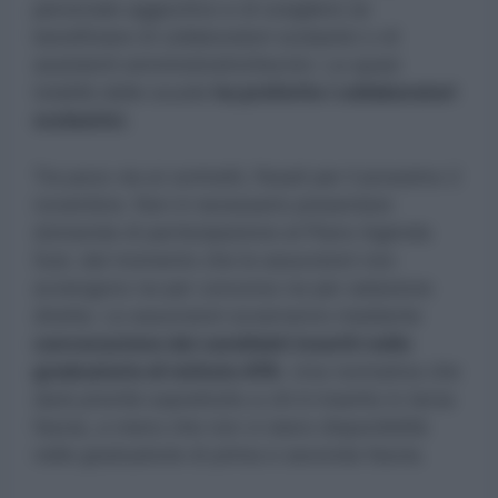
personale aggiuntivo e di scegliere se
beneficiare di collaboratori scolastici o di
assistenti amministrativi/tecnici. La quasi
totalità delle scuole
ha preferito i collaboratori
scolastici.
Tra poco via ai contratti, fissati per il prossimo 2
novembre. Non è necessario presentare
domanda di partecipazione al Piano Agenda
Sud, dal momento che le assunzioni non
avvengono ne per concorso ne per selezione
diretta. Le assunzioni avverranno mediante
convocazione dei candidati inseriti nelle
graduatorie di istituto ATA.
Una normativa che
darà priorità soprattutto a chi è inserito in terza
fascia, a meno che non ci siano disponibilità
nelle graduatorie di prima e seconda fascia.