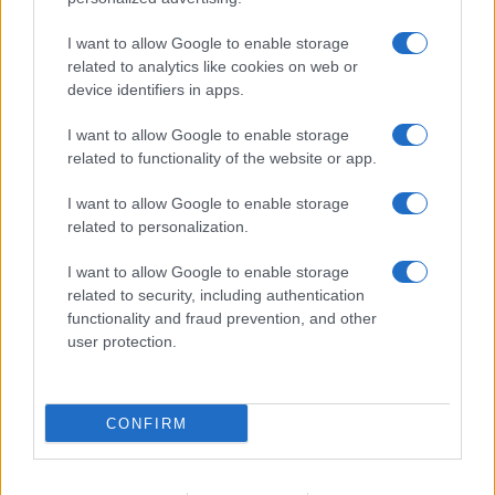
I want to allow Google to enable storage
related to analytics like cookies on web or
device identifiers in apps.
I want to allow Google to enable storage
related to functionality of the website or app.
I want to allow Google to enable storage
related to personalization.
Miur Istruzione
I want to allow Google to enable storage
Editore: Sergio De Napoli
related to security, including authentication
functionality and fraud prevention, and other
Via De Liguori, 17 - Bari
user protection.
P.IVA: 07032730728
Chi siamo
CONFIRM
Redazione e Contatti