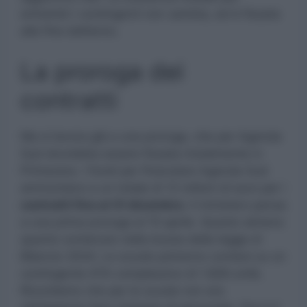
entrambi i contingenti non cambia, ed è fissata
alla fine dell’anno.
La proroga dei
contratti
Ma si lavora già a una proroga, che per Agenda
Sud dovrebbe essere fissata inizialmente in
Primavera. I fondi per finanziare Agenda Sud
ammontano a un totale di 12 milioni di euro per i
contratti fino al 31 dicembre.
Il ministero pensa
a una prima proroga al 15 aprile. Questo almeno
quanto contenuto nella bozza della legge di
Bilancio 2024. Le scuole potranno contare su un
contingente ATA complessivo di 1.828 unità.
Ricordiamo che per le scuole non era