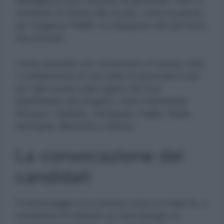
obbligatorio fare richiesta di personale. Ora è il
momento di fornire alle scuole, come avvenuto
per l’organico PNRR, le indicazioni utili alla firma
dei contratti.
I fondi stanziati non consentono di andare oltre
il conferimento di una unità di personale in più
per ogni scuola nelle regioni del Sud
destinatarie del progetto. Sono interessate
Abruzzo, Calabria, Campania, Puglia, Sicilia,
Sardegna, Basilicata e Molise
.
La convocazione dei
candidati
Il monitoraggio si è concluso circa un mese fa, e
consentiva di indicare se c’era bisogno di