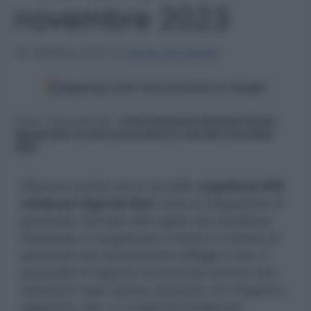
novembre 2023
30 Ottobre 2023
di
Sergio De Napoli
Aggiungi come fonte preferita su Google
Home
»
Personale Ata
»
Come presentare domanda Ata per
Agenda Sud: via alle convocazioni in vista del 2 novembre
2023
Mancano poche ore al via delle
supplenze ATA
valide per Agenda Sud.
Sono le integrazioni di
personale riservate alle regioni del meridione
finalizzate a compensare il divario in termini di
personale che storicamente affligge il Sud. Il
personale di Agenda Sud prende servizio due
settimane dopo quanto accaduto con l’organico
aggiuntivo Ata. La scadenza iniziale per