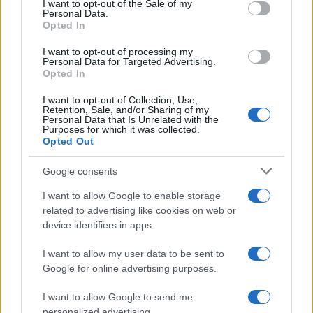
I want to opt-out of the Sale of my
Personal Data.
not limited to your visit or usage behaviour. You may click to
Opted In
grant or deny consent to Google and its third-party tags to
use your data for below specified purposes in below Google
I want to opt-out of processing my
consent section.
Personal Data for Targeted Advertising.
Opted In
I want to opt-out of Collection, Use,
Retention, Sale, and/or Sharing of my
Personal Data that Is Unrelated with the
Purposes for which it was collected.
Opted Out
Google consents
I want to allow Google to enable storage
related to advertising like cookies on web or
device identifiers in apps.
I want to allow my user data to be sent to
Google for online advertising purposes.
I want to allow Google to send me
personalized advertising.