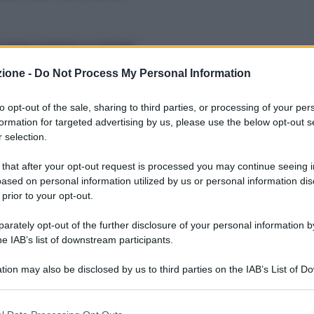
 fonte preferita su Google
zione -
Do Not Process My Personal Information
itmo Gps 2023: tutti i casi che possono spiegare la mancata
to opt-out of the sale, sharing to third parties, or processing of your per
formation for targeted advertising by us, please use the below opt-out s
algoritmo, accusato da molti docenti di aver
 selection.
n graduatoria
e si è visto scavalcare da colleghi
 that after your opt-out request is processed you may continue seeing i
onvinto che l’
algoritmo
abbia operato
ased on personal information utilized by us or personal information dis
 impostazioni che sono state fornite in fase di
 prior to your opt-out.
rovoca equivoci è il fatto che la normativa vigente
no sedi disponibili fra quelle richieste nel proprio
rately opt-out of the further disclosure of your personal information by
he IAB’s list of downstream participants.
tion may also be disclosed by us to third parties on the IAB’s List of 
itmo
 that may further disclose it to other third parties.
 that this website/app uses one or more Google services and may gath