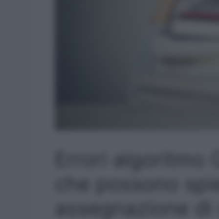
Errori algoritmo 
che possono spi
assegnazione di