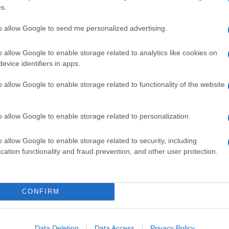
s.
facimento delle operazioni di
conferimento delle
to allow Google to send me personalized advertising.
incompatibili con la necessità di avviare
o allow Google to enable storage related to analytics like cookies on
evice identifiers in apps.
ra
o allow Google to enable storage related to functionality of the website
a rinunciatari coloro che non trovano sedi
o allow Google to enable storage related to personalization.
o turno di nomina. Questo significa che non ci sono
aduto: ad esempio, nella gestione di tante
o allow Google to enable storage related to security, including
nizione delle sedi disponibili da parte delle
cation functionality and fraud prevention, and other user protection.
ere il non
tempestivo aggiornamento delle
ilevate dai candidati dipendono dall’incompleta o
parte dei candidati al momento della compilazione
CONFIRM
Data Deletion
Data Access
Privacy Policy