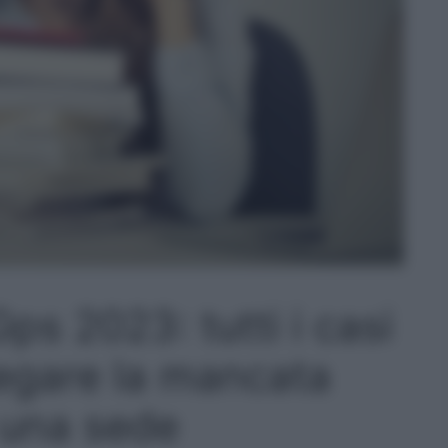
Gps 2023: tutti i casi
egare la mancata
 una sede