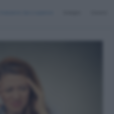
Graduatorie, Gps e supplenze
Sostegno
Concorsi