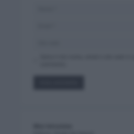
Nome
Email
Sito
web
Salva il mio nome, email e sito web in
commento.
Miur Istruzione
Editore: Sergio De Napoli