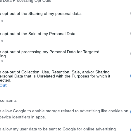
l Data Processing Opt Outs
stato perfetto.
I principali errori possono essere
including but not limited to your visit or usage behaviour. You may click 
. I motivi? In primis la non completa ricognizione
 to Google and its third-party tags to use your data for below specifi
o opt-out of the Sharing of my personal data.
no essere anche stati causati dall’espressione
ogle consent section.
In
parte dei candidati.
o opt-out of the Sale of my Personal Data.
a, e di anno in anno si cercherà di intervenire
In
he la tecnologia si metta al servizio della
to opt-out of processing my Personal Data for Targeted
iù facile
assicurare l’avvio regolare dell’anno
ing.
tudenti, anche in concomitanza con una forte
In
tedre vacanti da assegnare ai supplenti in virtù
o opt-out of Collection, Use, Retention, Sale, and/or Sharing
ante i prossimi concorsi scuola.
ersonal Data that Is Unrelated with the Purposes for which it
lected.
Out
cate nomine
consents
nomina può essere spiegata con l’assenza delle
o allow Google to enable storage related to advertising like cookies on
ato fra le disponibilità
al momento del suo turno
evice identifiers in apps.
essere attribuito all’algoritmo, che si limita ad
vengono fornite sulla base della normativa vigente.
o allow my user data to be sent to Google for online advertising