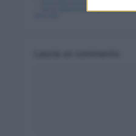
Prova scritta concorso educazione motoria scu
Percorsi abilitanti docenti quando iniziano i co
tempo reale
Lascia un commento
Commento