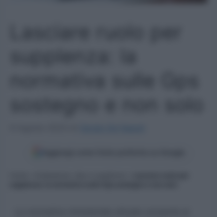
Lasciare ruolo per
supplenza: la
normativa sulle Gps
sostegno e non solo
9 Agosto 2023
di
Sergio De Napoli
Aggiungi come fonte preferita su Google
Home
»
Graduatorie, Gps e supplenze
»
Lasciare ruolo per
supplenza: la normativa sulle Gps sostegno e non solo
La normativa ministeriale attuale consente ai