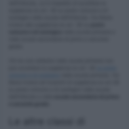
dell’infanzia, cui è impedito di accettare la
supplenza ex art. 36 su posto comune e di
sostegno nella scuola dell’infanzia. Via libera
invece alla supplenza ex art. 36 su
posto
comune e di sostegno
nella scuola primaria e
nella scuola secondaria di primo e secondo
grado.
Chi ha una cattedra nella scuola primaria non
può accettare la supplenza ex art. 36
su posto
comune e di sostegno
nella scuola primaria. Via
libera invece ad incarichi di supplenza ex art.36
su posto comune e di sostegno nella scuola
dell’infanzia e nella
scuola secondaria di primo
e secondo grado.
Le altre classi di