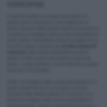
concorso
Il docente titolare di scuola secondaria di I
grado dovrà rinunciare a una supplenza su
posto comune nella stessa classe di concorso e
su posto di sostegno nella scuola secondaria di
primo grado. Consentita invece la supplenza ex
art.36 su posto comune per
un’altra classe di
concorso
nella scuola secondaria di primo
grado o nella scuola secondaria di secondo
grado, scuola primaria, scuola infanzia su posto
comune e di sostegno.
Infine, chi insegna nella scuola secondaria di II
grado dovrà dire di no a incarico su posto
comune nella stessa classe di concorso e su
posto di sostegno nella scuola secondaria di
secondo grado. Nessun impedimento invece a