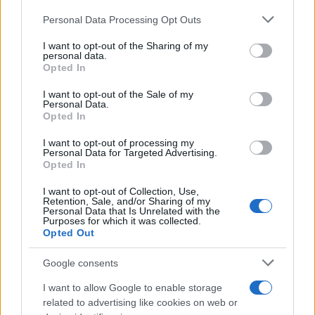
Personal Data Processing Opt Outs
This information may also be disclosed by us to third parties
on the IAB’s List of Downstream Participants that may further
I want to opt-out of the Sharing of my
disclose it to other third parties.
personal data.
Opted In
Please note that this website/app uses one or more Google
services and may gather and store information including but
I want to opt-out of the Sale of my
Personal Data.
not limited to your visit or usage behaviour. You may click to
Opted In
grant or deny consent to Google and its third-party tags to
use your data for below specified purposes in below Google
I want to opt-out of processing my
consent section.
Personal Data for Targeted Advertising.
Opted In
I want to opt-out of Collection, Use,
Retention, Sale, and/or Sharing of my
Personal Data that Is Unrelated with the
Purposes for which it was collected.
Opted Out
Google consents
I want to allow Google to enable storage
related to advertising like cookies on web or