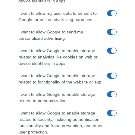
device identifiers in apps.
I want to allow my user data to be sent to
Google for online advertising purposes.
I want to allow Google to send me
personalized advertising.
I want to allow Google to enable storage
related to analytics like cookies on web or
device identifiers in apps.
I want to allow Google to enable storage
related to functionality of the website or app.
I want to allow Google to enable storage
related to personalization.
Miur Istruzione
I want to allow Google to enable storage
Editore: Sergio De Napoli
related to security, including authentication
functionality and fraud prevention, and other
Via De Liguori, 17 - Bari
user protection.
P.IVA: 07032730728