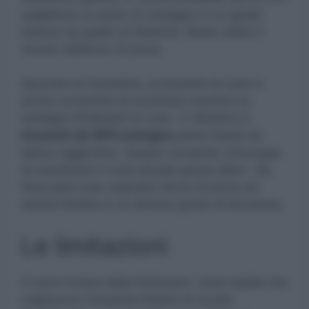
supplenze su posto di sostegno in un grado
diverso da quello di titolarità. Resta valido il
vincolo dell’anno di prova.
Secondo la normativa, al docente di ruolo è
anche consentito di accettare incarichi su
sostegno finalizzati al ruolo. C riferiamo a
incarichi da GPS sostegno
prima fascia ed
elenco aggiuntivo. Questo consente comunque
di mantenere il ruolo attuale grazie all’art. 36,.
Deve però aver superato l’anno di prova ed
essere titolare in un diverso grado di istruzione.
Le limitazioni
Ci sono invece delle limitazioni, come quelle che
colpiscono il docente titolare di scuola