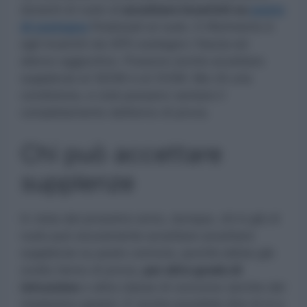
docenti di ruolo di
accettare incarichi su
posto
di sostegno
finalizzati al ruolo. Il riferimento è
agli incarichi da GPS sostegno I fascia ed
elenco aggiuntivo. Possono anche accettare
supplenze al 30/06 e al 31/08. Ma c’è una
condizione, e cioè possano vantare il
completamento dell’anno di prova.
Chi può accettare
supplenze
In vista del prossimo anno, dunque, chi è già di
ruolo può sicuramente accettare accettare
supplenze su posto comune, purchè abbia già
svolto l’anno di prova,
per altro grado di
istruzione
o altra classe di concorso (anche del
medesimo grado). E’ anche possibile dire di sì a