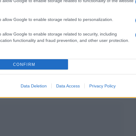
o allow Google to enable storage related to functionality of the website
la compilazione della domanda, i docenti hanno la
cettare supplenze fino al 31 agosto o al 30 giugno.
o allow Google to enable storage related to personalization.
sonali e dalle esigenze lavorative individuali.
o allow Google to enable storage related to security, including
cation functionality and fraud prevention, and other user protection.
 GPS può richiederlo grazie all’art. 36
di servizio o con laurea + 24 CFU
CONFIRM
Data Deletion
Data Access
Privacy Policy