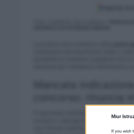
Aggiungi come
Home
»
Graduatorie, Gps e supplenze
»
Preferenze G
nell’ordine in cui l’ha indicata l’aspirante
Il prossimo anno scolastico offre
nuove op
Graduatorie ad Esaurimento (GaE) o nelle
possibilità di richiedere supplenze fino a
domanda per richiederne l’attribuzione va c
Mancata indicazione 
concorso: rinuncia i
È importante sottolineare che la mancata i
Miur Istru
concorso o tipologie di posto durante la
una rinuncia implicita. Pertanto, i docenti
If you wish 