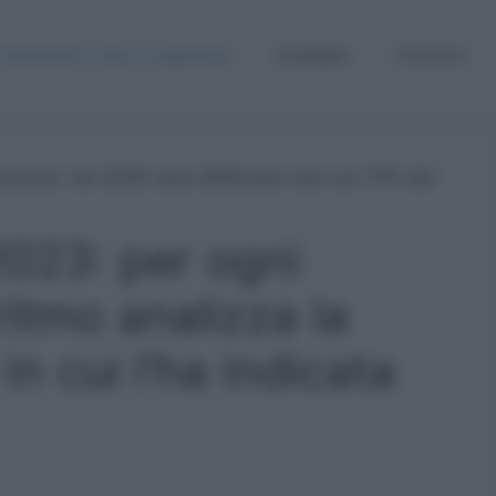
Graduatorie, Gps e supplenze
Sostegno
Concorsi
023: per ogni
ritmo analizza la
 in cui l’ha indicata