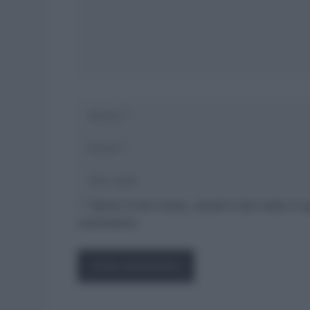
Nome
Salva il mio nome, email e sito web in 
commento.