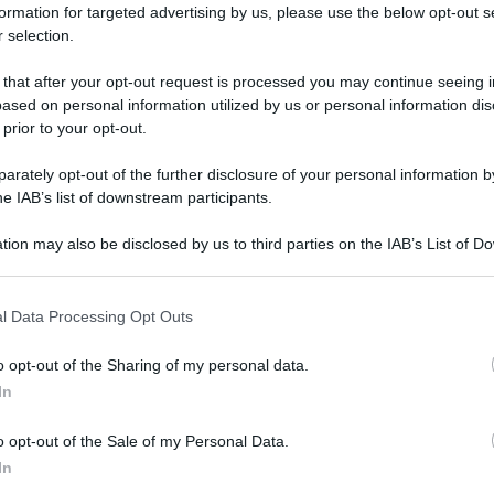
 di massimizzare le opportunità di ottenere una
formation for targeted advertising by us, please use the below opt-out s
 selection.
 that after your opt-out request is processed you may continue seeing i
ased on personal information utilized by us or personal information dis
 prior to your opt-out.
 supplenze, un algoritmo analizza le scelte
i sono state indicate. Per ogni scuola selezionata,
rately opt-out of the further disclosure of your personal information by
 di supplenze fino al 31 agosto e, se negativa, passa
he IAB’s list of downstream participants.
nze fino al 30 giugno. Questo processo continua
tion may also be disclosed by us to third parties on the IAB’s List of 
n una supplenza disponibile per la data richiesta.
 that may further disclose it to other third parties.
 that this website/app uses one or more Google services and may gath
one della preferenza
l Data Processing Opt Outs
including but not limited to your visit or usage behaviour. You may click 
 to Google and its third-party tags to use your data for below specifi
o opt-out of the Sharing of my personal data.
ogle consent section.
eresse con una supplenza disponibile, l’aspirante
In
a selezionata. Ciò significa che dovrà scegliere tra
”, “in testa” o “personalizzato”, dove potrà
o opt-out of the Sale of my Personal Data.
erno della graduatoria.
In