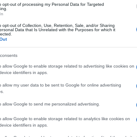
to opt-out of processing my Personal Data for Targeted
pistica nella
ing.
In
 domanda
o opt-out of Collection, Use, Retention, Sale, and/or Sharing
ersonal Data that Is Unrelated with the Purposes for which it
lected.
a domanda è il 31 luglio ore 14, è fondamentale
Out
do tempestivo. Ritenere un’attenta pianificazione
ferenze, per evitare errori o rinunce involontarie.
consents
o allow Google to enable storage related to advertising like cookies on
o le differenze?
evice identifiers in apps.
o allow my user data to be sent to Google for online advertising
 riservate ai docenti di ruolo che non hanno
s.
rminato. D’altro canto, le Graduatorie Provinciali
lo e docenti che hanno superato concorsi pubblici,
to allow Google to send me personalized advertising.
o a tempo indeterminato.
o allow Google to enable storage related to analytics like cookies on
nze
evice identifiers in apps.