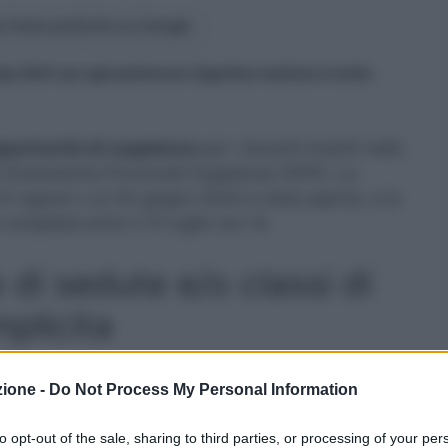
 fonte preferita su Google
ps 2023: per ogni preferenza l’algoritmo analizza la scelta
portunità di supplenza
per i docenti inseriti nelle
 Graduatorie Provinciali Supplenze (GPS). La
l 31 agosto o al 30 giugno 2024 è stata aperta, e la
ompilata entro il 31 luglio ore 14.
di sedute e/o classi di
mplicita
ndicazione di determinate sedi, classi di
zione -
Do Not Process My Personal Information
 compilazione della domanda è considerata come
 sono invitati a prestare molta attenzione
to opt-out of the sale, sharing to third parties, or processing of your per