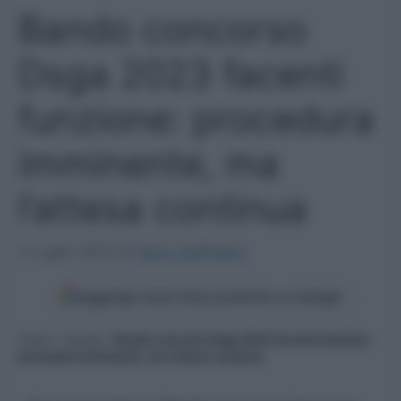
Bando concorso
Dsga 2023 facenti
funzione: procedura
imminente, ma
l’attesa continua
2 Luglio 2023
di
Ilaria Staffulani
Aggiungi come fonte preferita su Google
Home
»
Scuola
»
Bando concorso Dsga 2023 facenti funzione:
procedura imminente, ma l’attesa continua