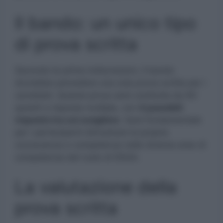
Il bando: un unico tipo
di prova scritta
Secondo le prime indiscrezioni, il bando
dovrebbe prevedere una sola prova scritta per i
candidati. Questa prova sarà costituita da 60
quesiti a risposta multipla, con
4 possibili
risposte tra cui scegliere
. Sarà fondamentale
per i partecipanti dimostrare la propria
conoscenza e competenza nelle diverse aree di
competenza del ruolo di DSGA.
La valutazione della
prova scritta