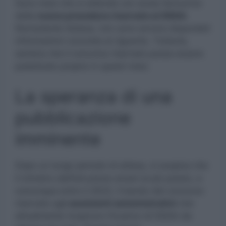
Sono mesi che si attende con ansia l’annuncio
della
nuova procedura riservato ai DSGA
.
Nonostante l’attesa, non sono ancora disponibili
informazioni concrete al riguardo. Tuttavia,
sembra che il concorso riservato possa essere
pubblicato proprio in questi mesi.
La speranza di una
pubblicazione
imminente
Dopo un lungo periodo di attesa, si auspica che
il ministro dell’Istruzione emani al più presto, e
comunque entro il 2023, il bando del concorso
riservato agli
assistenti amministrativi
che
attualmente ricoprono l’incarico di DSGA da