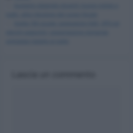
Aumento stipendio docenti: buone notizie a
luglio, altra riduzione del cuneo fiscale
Scelta 150 scuole: graduatorie GAE, GPS ed
elenchi aggiuntivi, presentazione domanda
anticipata rispetto al solito
Lascia un commento
Commento