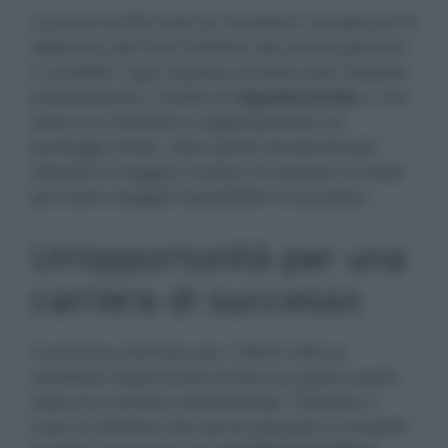
La prova scritta sarà un momento cruciale per la
selezione dei futuri direttori dei servizi generali
e contabili. Ogni risposta corretta sarà valutata
positivamente, mentre le
risposte errate
o non
date non influiranno negativamente sul
punteggio finale. Sarà quindi fondamentale
ottenere il maggior numero di risposte corrette
per avere maggiori possibilità di successo.
Un’opportunità per una
carriera di successo
Il concorso riservato per i DSGA offre ai
candidati l’opportunità di fare un passo avanti
nella loro carriera professionale. Ottenere il
ruolo di direttore dei servizi generali e contabili