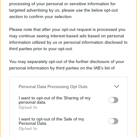
processing of your personal or sensitive information for
targeted advertising by us, please use the below opt-out
section to confirm your selection.
Please note that after your opt-out request is processed you
may continue seeing interest-based ads based on personal
information utilized by us or personal information disclosed to
third parties prior to your opt-out.
You may separately opt-out of the further disclosure of your
personal information by third parties on the IAB’s list of
downstream participants.
Personal Data Processing Opt Outs
This information may also be disclosed by us to third parties
on the IAB’s List of Downstream Participants that may further
I want to opt-out of the Sharing of my
disclose it to other third parties.
personal data.
Opted In
Please note that this website/app uses one or more Google
services and may gather and store information including but
I want to opt-out of the Sale of my
Personal Data.
not limited to your visit or usage behaviour. You may click to
Opted In
grant or deny consent to Google and its third-party tags to
use your data for below specified purposes in below Google