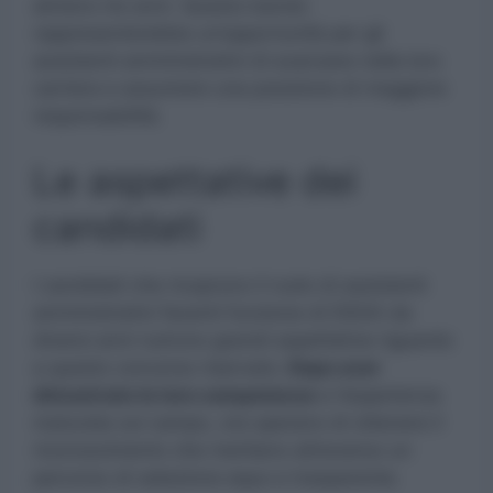
almeno tre anni. Questo bando
rappresenterebbe un’opportunità per gli
assistenti amministrativi di avanzare nella loro
carriera e assumere una posizione di maggiore
responsabilità.
Le aspettative dei
candidati
I candidati che ricoprono il ruolo di assistenti
amministrativi facenti funzione di DSGA da
diversi anni nutrono grandi aspettative riguardo
a questo concorso riservato.
Dopo aver
dimostrato le loro competenze
e l’esperienza
maturata sul campo, ora sperano di ottenere il
riconoscimento che meritano attraverso un
percorso di selezione equo e trasparente.