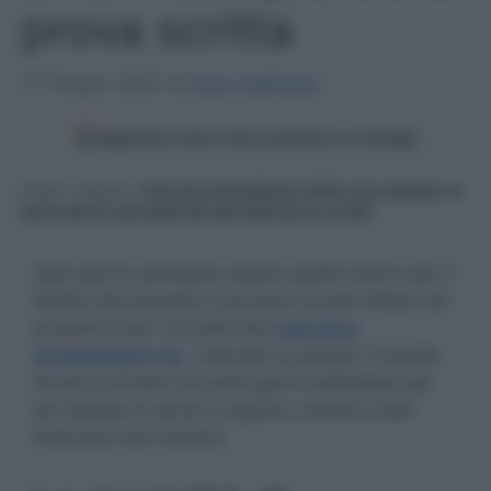
prova scritta
21 Giugno 2023
di
Ilaria Staffulani
Aggiungi come fonte preferita su Google
Home
»
Scuola
»
Concorso straordinario 2023 cosa studiare: le
prove del ter, gli ambiti dei quiz della prova scritta
Ogni giorno potrebbe essere quello buono per il
bando del prossimo concorso scuola atteso nei
prossimi mesi. Si tratta del
concorso
straordinario ter
, riservato ai precari. Il bando
doveva arrivare nei primi giorni dell’estate per
poi attuare le prove in agosto, almeno nelle
intenzioni del ministro.