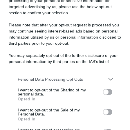
processing of your personal or sensitive information for
targeted advertising by us, please use the below opt-out
section to confirm your selection.
Please note that after your opt-out request is processed you
may continue seeing interest-based ads based on personal
information utilized by us or personal information disclosed to
third parties prior to your opt-out.
You may separately opt-out of the further disclosure of your
personal information by third parties on the IAB’s list of
downstream participants.
Personal Data Processing Opt Outs
This information may also be disclosed by us to third parties
on the IAB’s List of Downstream Participants that may further
I want to opt-out of the Sharing of my
disclose it to other third parties.
personal data.
Opted In
Please note that this website/app uses one or more Google
services and may gather and store information including but
I want to opt-out of the Sale of my
Personal Data.
not limited to your visit or usage behaviour. You may click to
Opted In
grant or deny consent to Google and its third-party tags to
use your data for below specified purposes in below Google