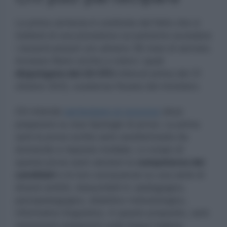
La prima certezza è costituita dal fatto che si
tratterà di una procedura cui potranno accedere
i docenti precari con almeno 36 mesi di servizio.
Accesso libero anche a coloro i quali
dispongono dei 24 CFU
ottenuti prima del 31
ottobre 2022, scadenza fissata dal ministero.
Chi intende
partecipare al concorso
deve
prepararsi su due tipologie di prove. La prima
sarà la prova scritta sarà caratterizzata da
domande a risposta multipla. Lo scopo di
questa prova sarà valutare le
competenze dei
candidati
e le loro conoscenze su una serie di
diversi ambiti, riassumibili in: pedagogico,
psicopedagogico, didattico-metodologico,
informatico linguistico. A questo proposito, sarà
necessario prepararsi sulla lingua inglese.