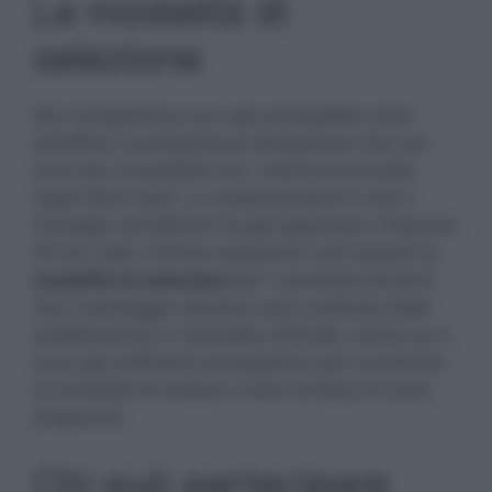
Le modalità di
selezione
Ma il programma con ogni probabilità verrà
disatteso considerate le tempistiche che non
sono più compatibili con i ritardi accumulati
negli ultimi mesi. La notizia positiva è che il
Consiglio dei Ministri ha già approvato il Decreto
PA bis utile a fornire indicazioni utili inerenti le
modalità di selezione
per i candidati docenti.
Ora il passaggio decisivo sarà costituito dalla
pubblicazione in Gazzetta Ufficiale, anche se ci
sono già sufficienti anticipazioni per consentire
ai candidati di iniziare a farsi un’idea di come
prepararsi.
Chi può partecipare