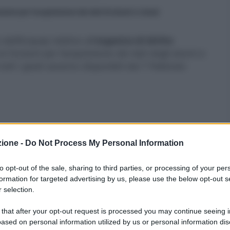
zioni per l’acquisizione dei dati di alunni e classi
ell’Anquap relativo all’
organico di diritto
le funzioni per l’acquisizione dei dati degli alunni e
 tutti i gradi saranno disponibili dal 7 Febbraio
nicare che anche gli ambiti territoriali provinciali
zione -
Do Not Process My Personal Information
elle delle scuole del proprio territorio. Possono
Excel
che mostrano i dati:
to opt-out of the sale, sharing to third parties, or processing of your per
formation for targeted advertising by us, please use the below opt-out s
 selection.
 direttivo/provincia
 that after your opt-out request is processed you may continue seeing i
ased on personal information utilized by us or personal information dis