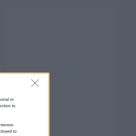
sonal or
ection to
nterest-
closed to