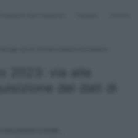
Graduatorie, Gps e supplenze
Sostegno
Concorsi
o 2023: via alle
uisizione dei dati di
 fonte preferita su Google