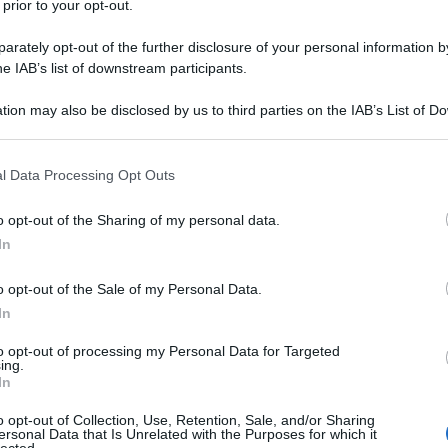
 prior to your opt-out.
rately opt-out of the further disclosure of your personal information by
he IAB’s list of downstream participants.
he prendere visione della guida
Determinazione
tion may also be disclosed by us to third parties on the IAB’s List of 
bile al percorso SIDI-Documenti e Manuali-
 that may further disclose it to other third parties.
 that this website/app uses one or more Google services and may gath
l Data Processing Opt Outs
including but not limited to your visit or usage behaviour. You may click 
o previsionale
, che viene ufficializzato in base al
 to Google and its third-party tags to use your data for below specifi
o opt-out of the Sharing of my personal data.
ogle consent section.
del numero degli alunni iscritti.
In
ato in ambito scolastico per indicare il numero
o opt-out of the Sale of my Personal Data.
egnati ad una scuola per
garantire il
In
lle norme sulla qualità dell’insegnamento.
to opt-out of processing my Personal Data for Targeted
ing.
a
In
o opt-out of Collection, Use, Retention, Sale, and/or Sharing
ersonal Data that Is Unrelated with the Purposes for which it
autorità scolastiche e varia
a seconda della
lected.