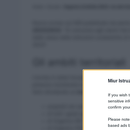
Home
»
Scuola
»
Organico di diritto 2023: via alle fun
Nuovo avviso sul SIDI pubblicato da parte d
2023/2024
: “Si comunica agli utenti che 
delle classi delle istituzioni scolastiche di
2023”.
Gli ambiti territoriali
L’avviso è stata l’occasione anche per comu
Miur Istru
possono monitorare le proprie attività e qu
farlo sfruttando un
insieme di prospetti 
If you wish 
sensitive in
acquisiti nei vari gradi di istruzione
confirm your
di tutti i gradi aggregati per sede di
Please note
di Organico IRC
based ads b
di Organico PED