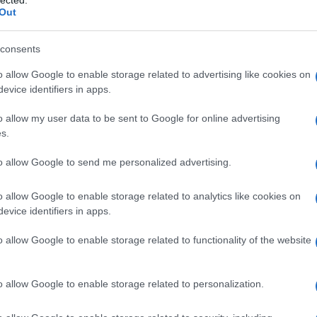
Out
lle caratteristiche degli studenti.
consents
nico di diritto è quello che garantisce la copertura
o di studi e dalle norme scolastiche
. L’organico
o allow Google to enable storage related to advertising like cookies on
 docenti necessari per garantire il funzionamento
evice identifiers in apps.
o.
o allow my user data to be sent to Google for online advertising
s.
 con altri docenti che vengono assegnati alla scuola
soddisfare particolari esigenze didattiche. In
to allow Google to send me personalized advertising.
o allow Google to enable storage related to analytics like cookies on
evice identifiers in apps.
 utilizzo delle graduatorie, Ue scettica
o allow Google to enable storage related to functionality of the website
nni di servizio: uno subito in primavera e un altro nel 2024
o allow Google to enable storage related to personalization.