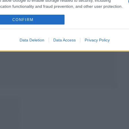
o allow Google to enable storage related to security, including
cation functionality and fraud prevention, and other user protection.
CONFIRM
Data Deletion
Data Access
Privacy Policy
Email
Sito
web