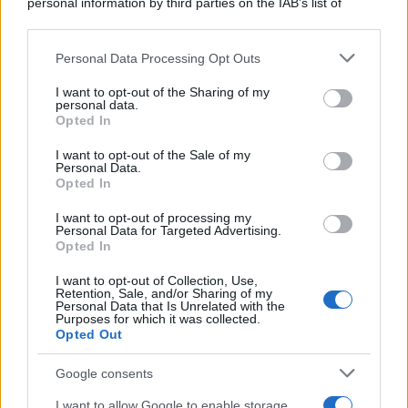
personal information by third parties on the IAB’s list of
downstream participants.
Personal Data Processing Opt Outs
This information may also be disclosed by us to third parties
on the IAB’s List of Downstream Participants that may further
I want to opt-out of the Sharing of my
disclose it to other third parties.
personal data.
Opted In
Please note that this website/app uses one or more Google
services and may gather and store information including but
I want to opt-out of the Sale of my
Personal Data.
not limited to your visit or usage behaviour. You may click to
Opted In
grant or deny consent to Google and its third-party tags to
use your data for below specified purposes in below Google
I want to opt-out of processing my
consent section.
Personal Data for Targeted Advertising.
Opted In
I want to opt-out of Collection, Use,
Retention, Sale, and/or Sharing of my
Personal Data that Is Unrelated with the
Purposes for which it was collected.
Opted Out
Google consents
I want to allow Google to enable storage