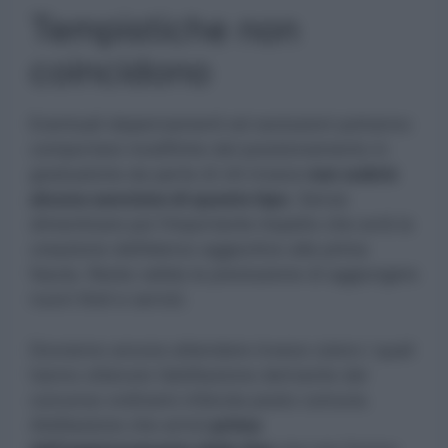
Tempistiche non
coincidono
Eventuali depennamenti ed esclusioni potranno
comportare modifiche del posizionamento in
graduatoria da parte di chi invece
non subirà
alcuna sanzione di questo tipo.
Senza
dimenticare poi l’importante impatto che avrà la
creazione dell’elenco aggiuntivo alla prima
fascia. Resta valida la preclusione di aggiungere
nuovi titoli e servizi.
Dovranno ancora attendere invece coloro i quali
hanno ottenuto l’abilitazione derivante dal
concorso ordinario infanzia posto comune.
Abilitazione che arrivò
prima