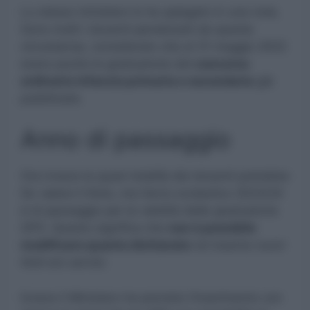
Lo stesso ministero lo ha spiegato in una nota.
Sono molti i docenti penalizzati da questa
circostanza, considerato che al 31 maggio 2022
erano poche le graduatorie del
concorso
ordinario infanzia primaria e secondaria
già
pubblicate.
Anno di passaggio
Ora invece la quasi totalità dei docenti potrebbe
far valere il titolo, ma l’anno scolastico 2023/24
è di passaggio per la validità delle graduatorie
GPS. Questo significa che
non è possibile
modificare quanto dichiarato
né inserire nuovi
titoli e/o servizi.
Invece il Ministero ha previsto l’inserimento con