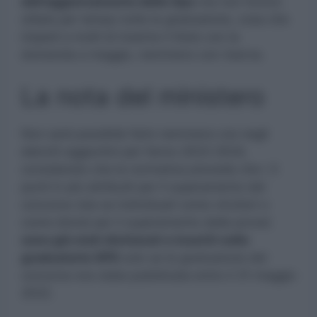
dell’aggiornamento delle Gps
ma non furono
stilate per tempo tutte le graduatorie, cosa che
impedì a molti di inserire il titolo con la
domanda a maggio, nemmeno con riserva.
La nota del ministero
Non sarà possibile farlo nemmeno ora negli
elenchi aggiuntivi per l’anno 2023 2024,
considerato che la normativa prevede che i 3
punti in più attribuiti per il superamento del
concorso (sia se individuati come vincitori o
come idonei per il superamento delle prove)
sono già stati dichiarati e inseriti nelle
graduatorie GPS
solo se la graduatoria del
concorso era stata pubblicata entro il 31 maggio
2022.