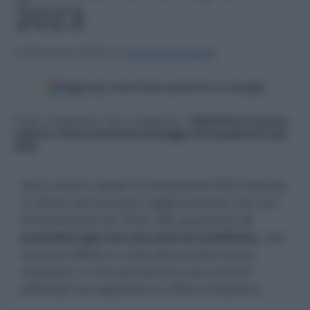
2023
2 Febbraio 2023
di
Sergio De Napoli
Aggiungi come fonte preferita su Google
Home
»
Graduatorie, Gps e supplenze
»
Abilitazione concorso
ordinario: niente inserimento punteggio nelle graduatorie Gps
2023
Sono ancora valide le Graduatorie GPS biennali,
in attesa del prossimo aggiornamento che non
arriverà prima del 2024. Ma quest’anno
si
procederà già con una serie di modifiche
, che
avranno effetto in vista del prossimo anno
scolastico, e che deriveranno dai controlli
effettuati da segreterie e Ufficio Scolastico.