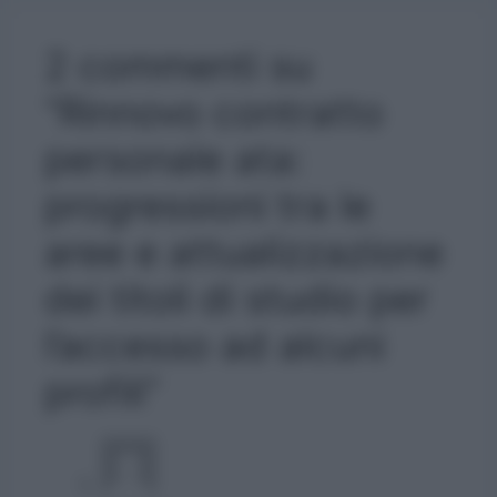
2 commenti su
“Rinnovo contratto
personale ata:
progressioni tra le
aree e attualizzazione
dei titoli di studio per
l’accesso ad alcuni
profili”