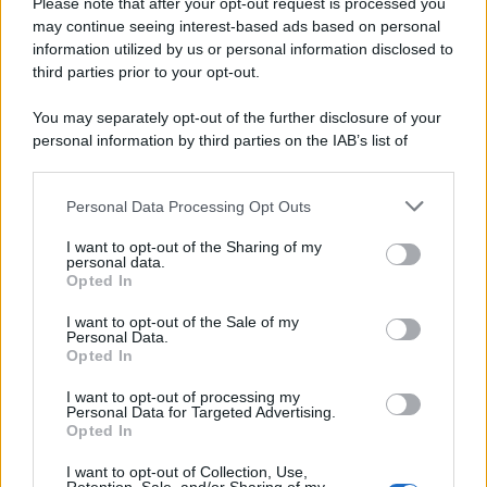
Please note that after your opt-out request is processed you
may continue seeing interest-based ads based on personal
information utilized by us or personal information disclosed to
third parties prior to your opt-out.
You may separately opt-out of the further disclosure of your
personal information by third parties on the IAB’s list of
downstream participants.
Personal Data Processing Opt Outs
This information may also be disclosed by us to third parties
on the IAB’s List of Downstream Participants that may further
I want to opt-out of the Sharing of my
disclose it to other third parties.
personal data.
Opted In
Please note that this website/app uses one or more Google
services and may gather and store information including but
I want to opt-out of the Sale of my
Personal Data.
not limited to your visit or usage behaviour. You may click to
Opted In
grant or deny consent to Google and its third-party tags to
use your data for below specified purposes in below Google
I want to opt-out of processing my
consent section.
Personal Data for Targeted Advertising.
Opted In
I want to opt-out of Collection, Use,