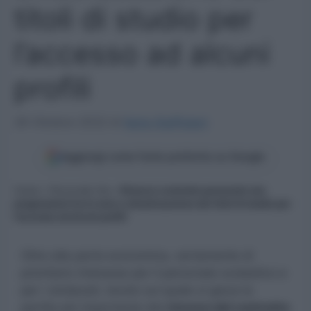
titoli di studio per
l’accesso ad alcuni
profili
26 Ottobre 2022
di
Ilaria Staffulani
Aggiungi come fonte preferita su Google
Home
»
Personale Ata
»
Rinnovo contratto personale ata:
progressioni tra le aree e attualizzazione dei titoli di studio per
l’accesso ad alcuni profili
Oltre alla parte economica, certamente di
prioritario interesse per il personale scolastico e
per i sindacati, tavolo sul quale si gioca la
partita più importante del
rinnovo del contratto