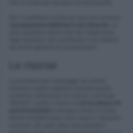
titoli di studio per l’accesso ad alcuni profili.
Non ci sarebbero novità per quel che concerne
l’
accorpamento dell’Area A con l’Area As.
Le
aree sarebbero quindi area dei collaboratori,
degli assistenti, dei coordinatori e dei direttori
dei servizi generali ed amministrativi.
Le risorse
La procedura per il passaggio da un’area
inferiore a quella superiore prevede quanto
contenuto nell’articolo 52 comma 1-bis DLgs
165/2001. Scatta in favore di
chi ha almeno 10
anni di anzianità
la deroga al titolo di studio.
Niente mobilità invece verso l’area D. Secondo i
sindacati, allo stato delle cose persiste il
problema degli assistenti amministrativi
facenti