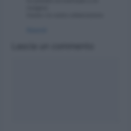
ho prestato ed eventuale a chi
rivolgersi
Grazie x la vostra collaborazione
Rispondi
Lascia un commento
Commento