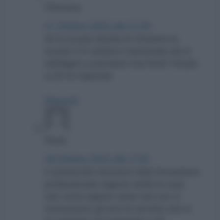
Filomena
27 Ottobre 2022 alle 21:36
Se la scuola decide di chiudere la
scuola il 31 ottobre il personale ata è
obbligato a prendere una ferie? Grazie
a chi mi risponde
Rispondi
Paolo
28 Ottobre 2022 alle 11:28
il sottoscritto lavorava nella formazione
professionale regione sicilia la cosa
che vorrei sapere come mai non ci
riconoscono gli anni di servizio che io