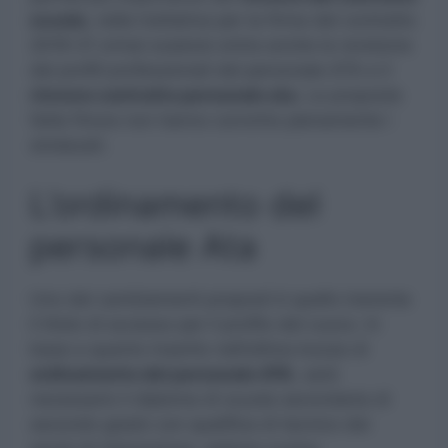
scuola
, nella trattativa per la firma del contratto
2019-21 ormai scaduto entra anche la revisione
dei profili professionali del personale ATA e il
rinnovo contratto personale ata.
Le proposte
fatte finora non hanno convinto pienamente i
sindacati.
L’ordinamento del
personale Ata
Uno dei cambiamenti proposti è quello inerente
il titolo di accesso per il profilo del cuoco. In
base a quanto inserito nell’ultima bozza di
ordinamento del personale ATA
, sarà
necessario il diploma di scuola secondaria di
secondo grado con qualifica di tecnico dei