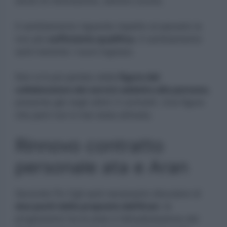
sevizi di ristorazione, settore cucina.
Il cambiamento riguarda rispetto al passato la
non più
sufficiente qualifica.
Il cambiamento
sarà inerente i nuovi ingressi.
Non si è poi parlato della
figura del
collaboratore dei servizi addetto alla persona
,
presente già negli ultimi 3 contratti. Una figura
che però non è mai stata attivata.
Rinnovo contratto
personale ata e Aran
Secondo Flc Cgil sarà necessario discutere di
due punti delle proposte dell’Aran
: le
progressioni tra le aree e l’attualizzazione dei