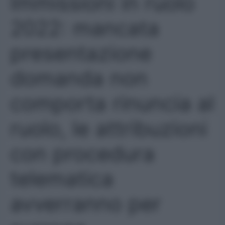
Immissioni in ruolo
2022: mancata
presentazione
domanda non
comporta rinuncia al
ruolo, le attribuzioni
con procedura
telematica
avverranno per