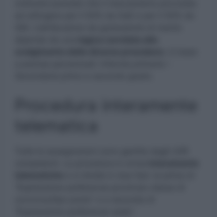
ordinarie prevede che il meccanismo provveda
ad attingere per il 50% da GaE e per il 50% da
GM. L’attribuzione da graduatorie di merito
dipende da una
logica correlata allo
svolgimento delle diverse procedure
, in base
a precise percentuali: Infanzia primaria –
Secondaria primo e secondo grado.
Procedura interamente
telematica
Tutte le assegnazioni sono gestite dagli USR
competenti. La procedura è ormai
interamente
telematiche
e si divide in due fasi: la prima di
“Espressione preferenze provincia-classe di
concorso/tipo posto” e a seconda di
“Espressione preferenze sede”.