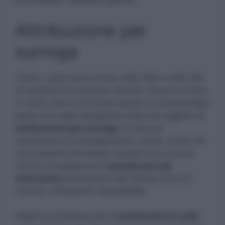
provvedano. Vediamo perchè.
Attribuzione per
surroga
Coloro i quali sono inclusi nelle GaE e nelle GM
se esprimono la propria volontà, riescono a fare
in modo che la provincia-classe di concorso/tipo
posto e la sede assegnate siano poi oggetto di
attribuzione per surroga
. In base al
meccanismo di assegnazione, infatti, anche chi
non presenta domanda riceverà una nomina.
Con la conseguenza di
penalizzare gli
interessati
partecipanti allo stesso turno di
nomina, sottraendo disponibilità.
Infatti la procedura per le
immissioni in ruolo