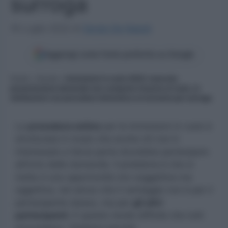
surroga
16 Luglio 2022
di
Sergio De Napoli
Aggiungi come fonte preferita su Google
Home
»
Scuola
»
Immissioni in ruolo 2022: mancata
presentazione domanda non comporta rinuncia al ruolo, le
attribuzioni con procedura telematica avverranno per surroga
La
procedura online
per le immissioni in ruolo è
strutturata in modo che anche chi non è
interessato a farne parte dovrebbe partecipare
all’invio delle domande. Il problema è che si
tratta d una opportunità non soggettiva ma
oggettiva, nel senso che il vantaggio non è per il
partecipante stesso, ma per
gli altri
partecipanti.
E questo rende difficile che tutti