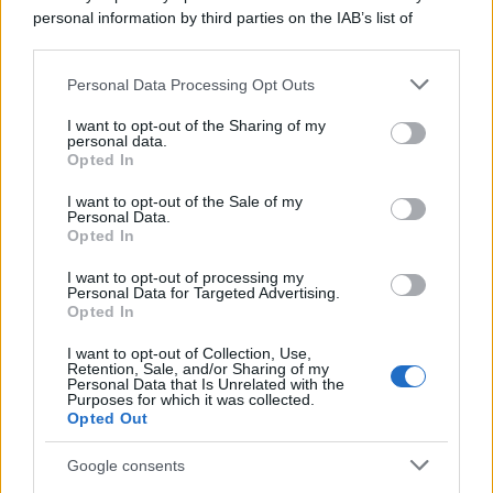
personal information by third parties on the IAB’s list of
downstream participants.
Personal Data Processing Opt Outs
This information may also be disclosed by us to third parties
on the IAB’s List of Downstream Participants that may further
I want to opt-out of the Sharing of my
disclose it to other third parties.
personal data.
Opted In
Please note that this website/app uses one or more Google
services and may gather and store information including but
I want to opt-out of the Sale of my
Personal Data.
not limited to your visit or usage behaviour. You may click to
Opted In
grant or deny consent to Google and its third-party tags to
use your data for below specified purposes in below Google
I want to opt-out of processing my
consent section.
Personal Data for Targeted Advertising.
Opted In
I want to opt-out of Collection, Use,
Retention, Sale, and/or Sharing of my
Personal Data that Is Unrelated with the
Purposes for which it was collected.
Opted Out
Google consents