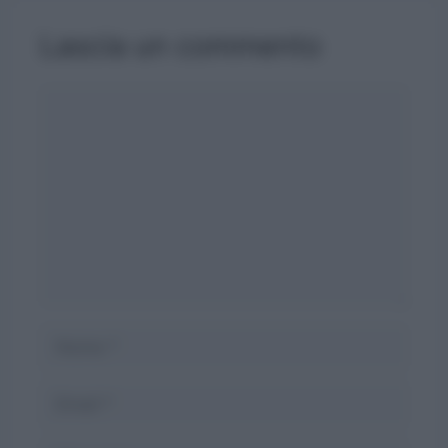
Lascia un commento
Commento
Nome
Email