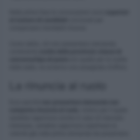
Nella prima fase le convocazioni sono
superiori
al numero di candidati
convocati per
compensare inevitabili rinunce.
Come detto, chi non presentano domanda
contenente
scelta della provincia-classe di
concorso/tipo di posto
e/o quella per la scelta
della sede, ne avranno una assegnata d’ufficio.
La rinuncia al ruolo
Ecco perchè
non
presentare domanda non
comporta rinuncia al ruolo
, motivo per il quale
sarebbe opportuno anche in caso di mancato
interesse, sarebbe opportuno esprimere la
volontà già nella prima domanda da presentare.