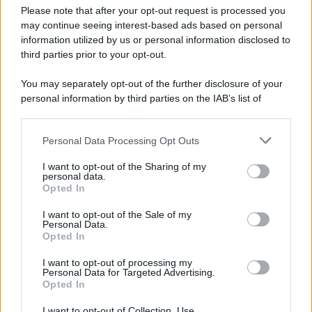
Please note that after your opt-out request is processed you
may continue seeing interest-based ads based on personal
information utilized by us or personal information disclosed to
third parties prior to your opt-out.
You may separately opt-out of the further disclosure of your
personal information by third parties on the IAB’s list of
downstream participants.
Personal Data Processing Opt Outs
This information may also be disclosed by us to third parties
on the IAB’s List of Downstream Participants that may further
I want to opt-out of the Sharing of my
disclose it to other third parties.
personal data.
Opted In
Please note that this website/app uses one or more Google
services and may gather and store information including but
I want to opt-out of the Sale of my
Personal Data.
not limited to your visit or usage behaviour. You may click to
Opted In
grant or deny consent to Google and its third-party tags to
use your data for below specified purposes in below Google
I want to opt-out of processing my
consent section.
Personal Data for Targeted Advertising.
Opted In
I want to opt-out of Collection, Use,