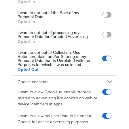
Opted In
Please note that this website/app uses one or more Google
services and may gather and store information including but
I want to opt-out of the Sale of my
Personal Data.
not limited to your visit or usage behaviour. You may click to
Opted In
grant or deny consent to Google and its third-party tags to
use your data for below specified purposes in below Google
I want to opt-out of processing my
consent section.
Personal Data for Targeted Advertising.
Opted In
I want to opt-out of Collection, Use,
Retention, Sale, and/or Sharing of my
Personal Data that Is Unrelated with the
Purposes for which it was collected.
Opted Out
Google consents
I want to allow Google to enable storage
related to advertising like cookies on web or
device identifiers in apps.
I want to allow my user data to be sent to
Google for online advertising purposes.