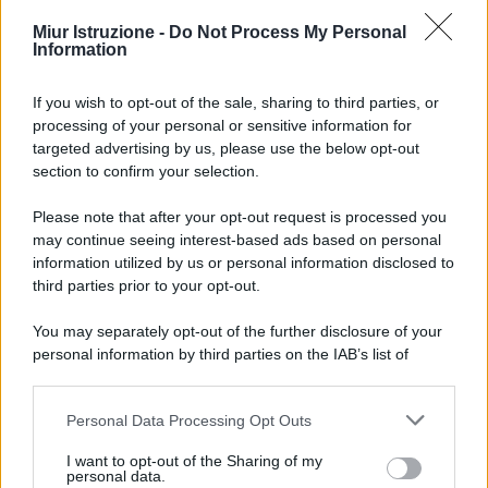
Miur Istruzione -
Do Not Process My Personal
Information
If you wish to opt-out of the sale, sharing to third parties, or
processing of your personal or sensitive information for
targeted advertising by us, please use the below opt-out
section to confirm your selection.
Please note that after your opt-out request is processed you
may continue seeing interest-based ads based on personal
information utilized by us or personal information disclosed to
third parties prior to your opt-out.
You may separately opt-out of the further disclosure of your
personal information by third parties on the IAB’s list of
downstream participants.
Personal Data Processing Opt Outs
This information may also be disclosed by us to third parties
on the IAB’s List of Downstream Participants that may further
I want to opt-out of the Sharing of my
disclose it to other third parties.
personal data.