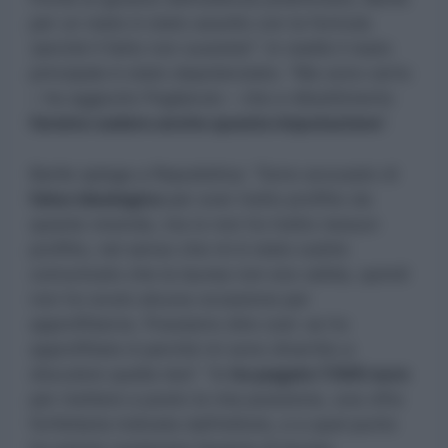
per un reato è stato assolto con la formula
‘perché il fatto non sussiste‘”. In realtà il reato
principale è stato depotenziato. “Ma sono certo
– ha aggiunto Pagliarulo – che a dibattimento
faremo cadere anche questa imputazione
”.
Barile spiega a Repubblica: “Sono accusato di
falso ideologico
per aver tratto profitto da
questa vicenda, ma io non ho tratto nessun
profitto, nel senso che mi è stato subito
comunicato che la laurea non era valida, quindi
non ho avuto alcuna occasione per
approfittarne. Possiamo dire così: se ho
approfittato è perché mi sono divertito a
discutere quella tesi”. “Io
ho pagato 7.500 euro
per mettere a posto la mia posizione, una cifra
forfettaria indicata dall’istituto, e a quel punto