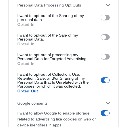
Personal Data Processing Opt Outs
This information may also be disclosed by us to third parties
on the IAB’s List of Downstream Participants that may further
I want to opt-out of the Sharing of my
disclose it to other third parties.
personal data.
Opted In
Please note that this website/app uses one or more Google
services and may gather and store information including but
I want to opt-out of the Sale of my
Personal Data.
not limited to your visit or usage behaviour. You may click to
Opted In
grant or deny consent to Google and its third-party tags to
use your data for below specified purposes in below Google
I want to opt-out of processing my
consent section.
Personal Data for Targeted Advertising.
Opted In
I want to opt-out of Collection, Use,
Retention, Sale, and/or Sharing of my
Personal Data that Is Unrelated with the
Purposes for which it was collected.
Opted Out
Google consents
I want to allow Google to enable storage
related to advertising like cookies on web or
device identifiers in apps.