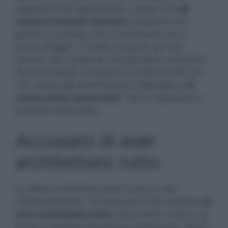
segreteria del dipartimento, scopre che
gli
manca la tesi per laurearsi.
Insomma una
ghiotta occasione, che il professore non si
lascia sfuggire. E infatti si laurea, pur non
avendo mai sostenuto tutti gli esami necessari.
Secondo Barile, lui stesso ha fatto di tutto per
“far notare agli amministrativi l’abbaglio e
di
essere stato rassicurato
“. Ma la segreteria lo
avrebbe rassicurato.
Accusato di aver
architettato tutto
La difesa sottolinea come il caso si stia
ridimensionando: “Si accusava il mio assistito
di
aver architettato tutto
dal principio. Invece, di
fronte al giudice dell’udienza preliminare, Barile