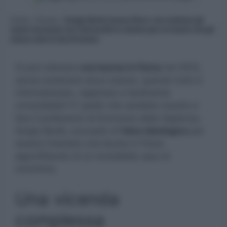
Home
»
Scuola
»
Sergio Barile laurea fisica: non sostiene gli
esami necessari ma l’Università lo chiama per avvisarlo che gli
manca solo la tesi di laurea
Si può ottenere
una laurea in fisica
nel 2022,
senza sostenere alcun esame, quando tutto è
informatizzato, registrato e facilmente
consultabile? E’ quello che sarebbe riuscito a
fare il professore di Economia della Sapienza,
Sergio Barile, accusato di
falso ideologico
per
essersi intestato una laurea in Fisica
approfittando di un incredibile caso di
omonimia.
Una vicenda
complessa