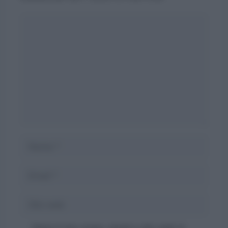
Commento
Nome
Email
Sito
web
Salva il mio nome, email e sito web in