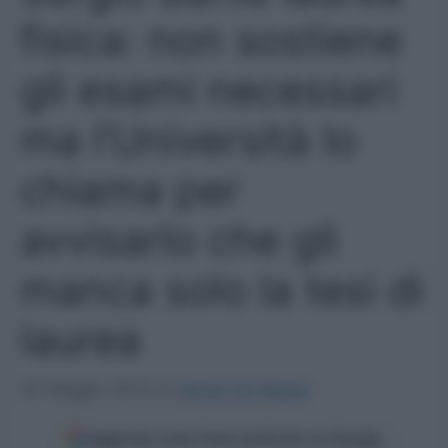
fisica: non sostiene
gli esami necessari
ma l’Università lo
chiama per
avvisarlo che gli
manca solo la tesi di
laurea
26 Maggio 2022
di
Sergio De Napoli
Aggiungi come fonte preferita su Google