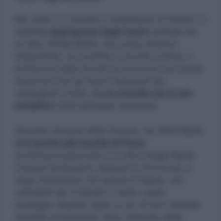
Ma come ci è riuscito? Il professore di Avellino si
sarebbe
appropriato degli esami
superati da
un altro Sergio Barile, che aveva davvero
frequentato, con profitto la facoltà di fisica. Il
professore della facoltà di Economia non aveva
sostenuto tutti gli esami necessari per
conseguire il titolo. Ma
la vicenda non è così
semplice
come potrebbe sembrare.
Secondo l’accusa della Procura, nel 2003 Barile
si è iscritto alla facoltà di Fisica
contemporaneamente a un altro Sergio Barile.
L’attuale professore, laureato in economia, si
vede riconosciuti una decina di esami, non
sufficienti per la laurea in fisica. L’altro
prosegue. Quando dopo un po’ di anni l’attuale
docente di Economia viene chiamato dalla