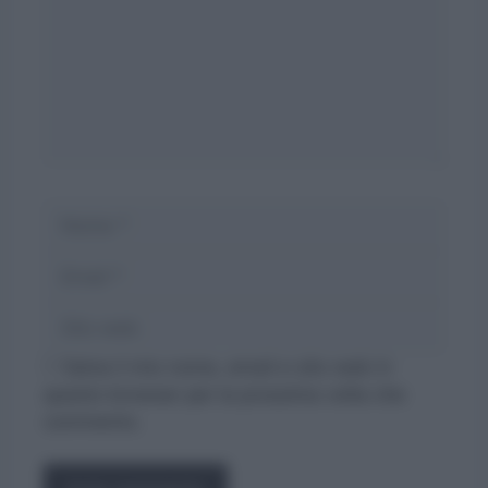
Nome
Email
Sito
web
Salva il mio nome, email e sito web in
questo browser per la prossima volta che
commento.