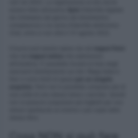
nati nel 2003. La registrazione al sito dovrà
essere fatta attraverso
Spid
(l’identità digitale
da richiedere dal giorno del diciottesimo
compleanno) o la carta d’identità elettronica
(Cie), entro e non oltre il 31 agosto 2022.
Il buono può essere speso sia nei
negozi fisici
che nei
negozi online
che aderiscono
all’iniziativa. E’ possibile trovare la lista degli
esercenti direttamente sul sito 18app.italia.it.
Non ci sono limiti di spesa
per un singolo
acquisto
. Però non è possibile comprare più di
una unità di uno stesso bene o servizio. Quindi
non si possono acquistare più biglietti per uno
stesso spettacolo al cinema o più copie dello
stesso libro.
Cosa NON si può fare