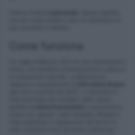
Il Bonus Cultura
è personale
. Questo significa
che non si può cedere a terzi ne tantomeno di
può convertire in denaro.
Come funziona
La Legge di Bilancio 2022 ha reso permanente il
bonus, con l’obiettivo di promuovere la cultura e
la conoscenza culturale. La Manovra ha
disposto lo stanziamento di
230 milioni di euro
ogni anno a partire dal 2022. Lo strumento è
stato promosso dal ministero della cultura,
guidato da
Dario Franceschini
, e promuove la
cultura tra i giovani. Sulla Gazzetta Ufficiale è
stato pubblicato il regolamento dei termini e
delle condizioni d’uso del bonus cultura per i