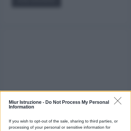
Miur Istruzione -
Do Not Process My Personal
Information
If you wish to opt-out of the sale, sharing to third parties, or
processing of your personal or sensitive information for