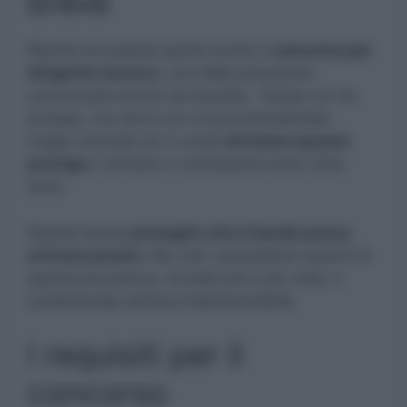
breve
Rientra tra queste quindi anche il
concorso per
dirigente tecnico
, una delle procedure
concorsuali ancora da bandire. Tempo ce n’è,
dunque, ma certo non si può prendersela
troppo comoda se si vuole
sfruttare questa
proroga
e arrivare a conclusione entro dine
anno.
Questo lascia
presagire che il bando possa
arrivare presto
. Ma visti i precedenti recenti di
questa procedura, rinviata più e più volte, il
condizionale sembra imprescindibile.
I requisiti per il
concorso