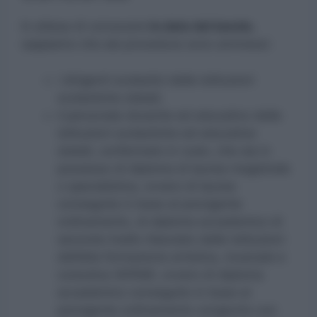
In attesa di conoscere
le date del bando
,
sappiamo che ala procedura sono ammessi:
i dirigenti scolastici delle istituzioni
scolastiche statali;
il personale docente ed educativo delle
istituzioni scolastiche ed educative
statali, confermato in ruolo, che sia in
possesso di diploma di laurea magistrale
o specialistica, ovvero di laurea
conseguita in base al previgente
ordinamento, di diploma accademico di
secondo livello rilasciato dalle istituzioni
dell’alta formazione artistica, musicale e
coreutica (AFAM), ovvero di diploma
accademico conseguito in base al
previgente ordinamento congiunto con