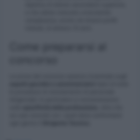
diploma di istituto secondario superiore,
e che abbia maturato un’anzianità
complessiva, anche nei diversi profili
indicati, di almeno 10 anni.
Come prepararsi al
concorso
Le prove del concorso saranno incentrate sugli
aspetti giuridici e amministrativi
tipici di tutte
le procedure di reclutamento di personale
dirigenziali. In particolare si concentreranno
sulle
specificità della professione
, oltre che
sui casi concreti con i quali deve confrontarsi
ogni giorno il
Dirigente Tecnico.