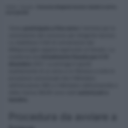
Home
»
Scuola
»
Concorso dirigente tecnico: bando in arrivo,
ecco perchè
Viene
posticipato a fine anno
il termine per la
conclusione del concorso per dirigente tecnico.
Lo stabilisce il Ddl di conversione del
Milleproroghe appena approvato al Senato. La
scadenza era
inizialmente fissata per il 31
dicembre
2021. La proroga è quindi
esattamente di un anno e si riferisce a tutte le
procedure concorsuali che il Ministero
dell’istruzione (MI) e il Ministero dell’università e
della ricerca (MUR) sono stati
autorizzati a
bandire.
Procedura da avviare a