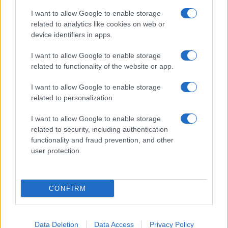
I want to allow Google to enable storage
related to analytics like cookies on web or
device identifiers in apps.
I want to allow Google to enable storage
related to functionality of the website or app.
I want to allow Google to enable storage
related to personalization.
Miur Istruzione
I want to allow Google to enable storage
Editore: Sergio De Napoli
related to security, including authentication
functionality and fraud prevention, and other
Via De Liguori, 17 - Bari
user protection.
P.IVA: 07032730728
Chi siamo
CONFIRM
Redazione e Contatti
Privacy Policy
Data Deletion
Data Access
Privacy Policy