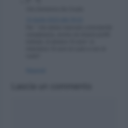
Vito Domenico De Crudis
13 Aprile 2022 alle 19:23
Per ” che abbia maturato un’anzianità
complessiva, anche nei diversi profili
indicati, di almeno 10 anni.” si
intendono 10 anni di ruolo e non di
ruolo?
Rispondi
Lascia un commento
Commento