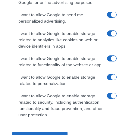
Google for online advertising purposes.
I want to allow Google to send me
personalized advertising.
I want to allow Google to enable storage
related to analytics like cookies on web or
device identifiers in apps.
I want to allow Google to enable storage
related to functionality of the website or app.
I want to allow Google to enable storage
related to personalization.
Miur Istruzione
I want to allow Google to enable storage
Editore: Sergio De Napoli
related to security, including authentication
functionality and fraud prevention, and other
Via De Liguori, 17 - Bari
user protection.
P.IVA: 07032730728