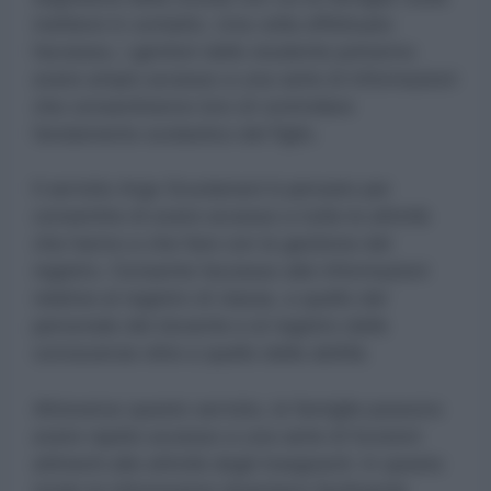
mettersi in contatto. Una volta effettuato
l’accesso, i genitori dello studente potranno
avere ampio accesso a una serie di informazioni
che consentiranno loro di controllare
l’andamento scolastico del figlio.
Il servizio Argo Scuolanext è pensato per
consentire di avere accesso a tutte le attività
che hanno a che fare con la gestione del
registro. Consente l’accesso alle informazioni
relative al registro di classe, a quello del
personale del docente e al registro delle
conoscenze oltre a quello delle abilità.
Attraverso questo servizio, le famiglie possono
avere rapido accesso a una serie di funzioni
attinenti alle attività degli insegnanti. In questo
modo le informazioni diventano facilmente