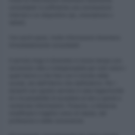
consultabili: è sufficiente una connessione
internet e un dispositivo (pc, smartphone o
tablet).
Con pochi passi, molte informazioni diventano
immediatamente consultabili.
Il servizio Argo è diventato in breve tempo uno
strumento utile e indispensabile per tutti coloro i
quali hanno a che fare con il mondo della
scuola, sia dall’interno che dall’esterno. Per i
docenti con questo servizio è nata l’opportunità
di o la possibilità di accedere al sito e quindi a
numerose informazioni. Possono, a distanza
modificare il registro unico di classe, del
professore e delle conoscenze.