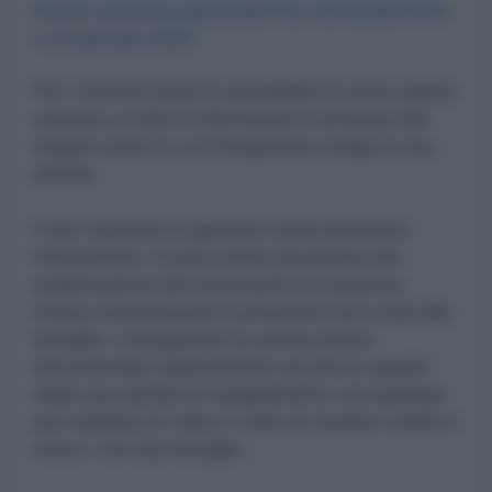
Nuovo concorso personale Ata: domande entro
il 13 gennaio 2025
Per i docenti esiste la possibilità di avere rapido
accesso a tutte le informazioni connesse alle
singole classi in cui l’insegnante svolge la sua
attività.
Il sito consente la gestione delle bacheche
informatiche. Si può inoltre procedere alla
pubblicazione dei documenti e si possono
inviare comunicazioni cumulative via e-mail alle
famiglie. L’insegnante ha anche potere
discrezionale relativamente ad alcuni aspetti
della sua attività di insegnamento: ad esempio
può stabilire di volta in volta se rendere visibili o
meno i voti alle famiglie.