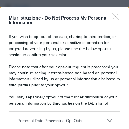
Categorie
Scuola
Miur concorso docenti
Miur Istruzione -
Do Not Process My Personal
Information
Bonus 500 euro: Carta del docente
If you wish to opt-out of the sale, sharing to third parties, or
processing of your personal or sensitive information for
targeted advertising by us, please use the below opt-out
section to confirm your selection.
Please note that after your opt-out request is processed you
may continue seeing interest-based ads based on personal
information utilized by us or personal information disclosed to
third parties prior to your opt-out.
You may separately opt-out of the further disclosure of your
personal information by third parties on the IAB’s list of
downstream participants.
Personal Data Processing Opt Outs
This information may also be disclosed by us to third parties
on the IAB’s List of Downstream Participants that may further