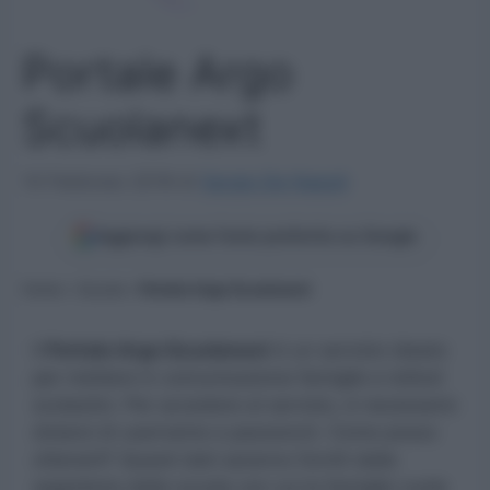
Portale Argo
Scuolanext
14 Febbraio 2018
di
Sergio De Napoli
Aggiungi come fonte preferita su Google
Home
»
Scuola
»
Portale Argo Scuolanext
Il
Portale Argo Scuolanext
è un servizio ideato
per mettere in comunicazione famiglie e istituti
scolastici. Per accedere al servizio, è necessario
dotarsi di username e password. Come posso
ottenerli? Questi dati saranno forniti dalla
segreteria della scuola con cui la famiglia vuole