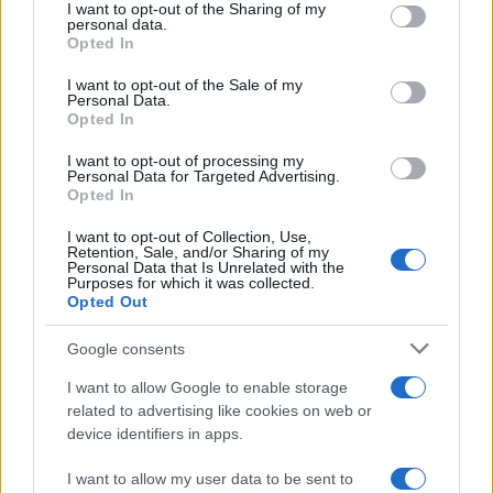
I want to opt-out of the Sharing of my
disclose it to other third parties.
personal data.
Opted In
Please note that this website/app uses one or more Google
services and may gather and store information including but
I want to opt-out of the Sale of my
Personal Data.
not limited to your visit or usage behaviour. You may click to
Opted In
grant or deny consent to Google and its third-party tags to
use your data for below specified purposes in below Google
I want to opt-out of processing my
consent section.
Personal Data for Targeted Advertising.
Opted In
I want to opt-out of Collection, Use,
Retention, Sale, and/or Sharing of my
Personal Data that Is Unrelated with the
Purposes for which it was collected.
Opted Out
Google consents
I want to allow Google to enable storage
related to advertising like cookies on web or
device identifiers in apps.
I want to allow my user data to be sent to