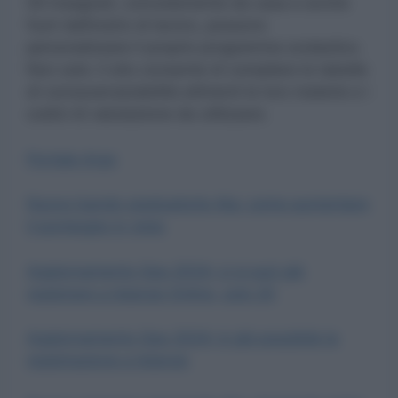
Gli insegnati, comodamente da casa e anche
fuori dall’orario di lavoro, possono
personalizzare il proprio programma scolastico.
Non solo: il sito consente di compilare le tabelle
di conoscenze/abilità attinenti le loro materie e i
codici di valutazione da utilizzare.
Portale Argo
Nuovo bando graduatorie Ata: come aumentare
il punteggio in vista
Aggiornamento Gps 2024: ci si può già
registrare a Istanze Online, solo 20
Aggiornamento Gps 2024: è già possibile la
registrazione a Istanze