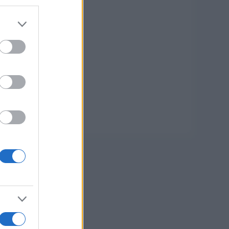
er and store
to grant or
ed purposes