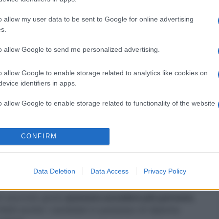
tiva, godono di autonomia nella
programmazione
e su criteri diversi, comprese logiche di mercato e
o allow my user data to be sent to Google for online advertising
s.
to allow Google to send me personalized advertising.
plessivo autorizzato, ma nell’ambito di questo
. E così abbiamo assistito alla decisione di
o allow Google to enable storage related to analytics like cookies on
revisto per la
scuola secondaria di secondo
evice identifiers in apps.
o allow Google to enable storage related to functionality of the website
iversità
o allow Google to enable storage related to personalization.
CONFIRM
i rispondere alle
richieste dei potenziali iscritti
,
o allow Google to enable storage related to security, including
il primo grado, con necessità di docenti di sostegno
cation functionality and fraud prevention, and other user protection.
Data Deletion
Data Access
Privacy Policy
i meno posti rispetto al secondo grado.
di secondo grado
possono accedere più persone
,
infatti anche i candidati in possesso di diploma