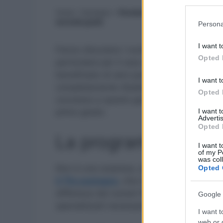
Participants
Home
»
Sostegno
»
Paradosso sostegno: primo grado 
Please note
secondo grado
Persona
information 
deny consent
I want t
Fanno discutere i numeri dei posti autorizz
in below Go
Opted 
particolare per il caso della scuola seco
beneficiato di zero posti da parte del min
I want t
completamente ribaltato poi dalla progra
Opted 
concesso a questo grado scolastico addirit
I want 
primo grado.
Advertis
Opted 
La programmazione d
I want t
of my P
was col
Non è una sorpresa, almeno per chi cono
Opted 
il Tfa sostegno
, che il primo documento di
differisca dai numeri finali. Il primo docum
Google 
specializzati necessario al sistema scolast
I want t
web or d