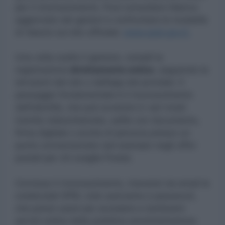
per il riconoscimento. Puoi consultare l’elenco
aggiornato dei gestori e confrontare le modalità
di rilascio sul sito ufficiale:
www.spid.gov.it.
Una volta scelto il gestore, compili la
registrazione
direttamente online
, seguendo le
istruzioni del sito o dell’app del provider. Il
passaggio fondamentale è il riconoscimento
dell’identità, che può avvenire in vari modi:
tramite videochiamata, selfie con documento,
firma digitale o anche di persona presso un
punto convenzionato (ad esempio negli uffici
postali per chi sceglie Poste).
Concluso il riconoscimento, riceverai via email le
credenziali SPID, cioè username e password,
che potrai usare per accedere a tantissimi
servizi online della pubblica amministrazione: