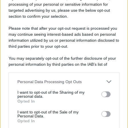
processing of your personal or sensitive information for
targeted advertising by us, please use the below opt-out
section to confirm your selection.
Please note that after your opt-out request is processed you
may continue seeing interest-based ads based on personal
information utilized by us or personal information disclosed to
third parties prior to your opt-out.
You may separately opt-out of the further disclosure of your
personal information by third parties on the IAB’s list of
downstream participants.
Personal Data Processing Opt Outs
This information may also be disclosed by us to third parties
on the IAB’s List of Downstream Participants that may further
I want to opt-out of the Sharing of my
disclose it to other third parties.
personal data.
Opted In
Please note that this website/app uses one or more Google
services and may gather and store information including but
I want to opt-out of the Sale of my
Personal Data.
not limited to your visit or usage behaviour. You may click to
Opted In
grant or deny consent to Google and its third-party tags to