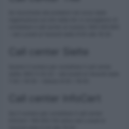
Se riscontrate dei problemi nel corso della
registrazione sul sito della tim vi consigliamo di
contattare il call center al numero: 800.405.800
– dal Lunedì al Venerdì dalle 9:00 alle 18.30.
Call center Sielte
Questo il numero per contattare il call center
sielte: 800.11.33.22 – dal lunedì al Venerdì dalle
7:30 / 19:30 – Sabato 8:30 / 18:30.
Call center InfoCert
Qui il numero per contattare il call center
InfoCert: 199.500.130 attivo dal Lunedì al
Venerdì dalle 8.30 alle 19.00.