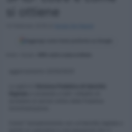
si ottiene
14 Febbraio 2018
di
Sergio De Napoli
Aggiungi come fonte preferita su Google
Home
»
Scuola
»
SPID: cos’è e come si ottiene
aggiornamento 22/04/2025
Lo spid è il
Sistema Pubblico di Identità
Digitale
e consente a tutti i cittadini di
accedere ai servizi online della Pubblica
Amministrazione.
Come? Semplicemente con un’identità digitale e
quindi un username e una password che vi