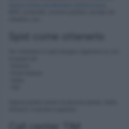
Istanze Online del Ministero dell’Istruzione
,
INPS, università, concorsi pubblici, portale del
cittadino, ecc.
Spid come ottenerlo
Per richiedere lo spid bisogna registrarsi su uno
di questi siti:
-InfoCert
-Poste Italiane
-Sielte
-TIM
Oppure potete recarvi di persona (poste, sielte,
infocert). Il servizio è gratuito.
Call center TIM