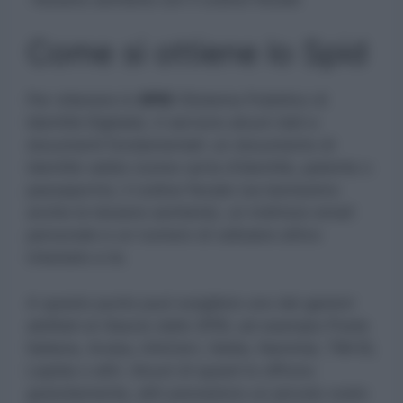
Come si ottiene lo Spid
Per ottenere lo
SPID
(Sistema Pubblico di
Identità Digitale), ti servono alcuni dati e
documenti fondamentali: un documento di
identità valido (come carta d’identità, patente o
passaporto), il codice fiscale (va benissimo
anche la tessera sanitaria), un indirizzo email
personale e un numero di cellulare attivo
intestato a te.
A questo punto puoi scegliere uno dei gestori
abilitati al rilascio dello SPID, ad esempio Poste
Italiane, Aruba, InfoCert, Sielte, Namirial, TIM ID,
Lepida o altri. Alcuni di questi lo offrono
gratuitamente, altri prevedono un piccolo costo