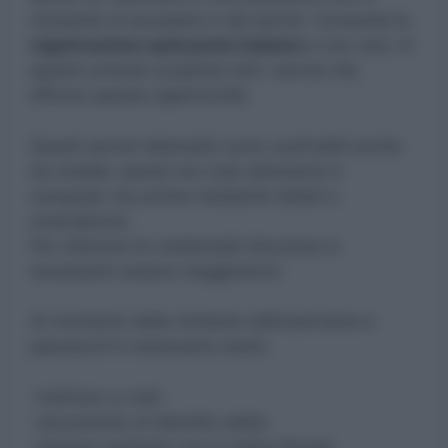
consente di accedere a tali servizi. Consente la
registrazione spid poste italiane
e non solo. In
questo articolo scoprirai tutti i servizi che
offrono questa opportunità.
Questi servizi telematici sono usufruibili anche
da mobile: quindi non solo attraverso il
computer ma anche mediante tablet e
smartphone.
Per ottenere le credenziali d’accesso è
necessario essere maggiorenni.
Al momento della richiesta dell’username e
password è necessario avere:
-indirizzo e-mail
-documento di identità valido
-tessera sanitaria con il codice fiscale